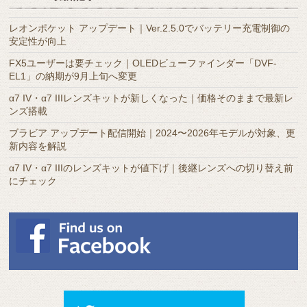
ー
カ
レオンポケット アップデート｜Ver.2.5.0でバッテリー充電制御の
イ
安定性が向上
ブ
FX5ユーザーは要チェック｜OLEDビューファインダー「DVF-
EL1」の納期が9月上旬へ変更
α7 IV・α7 IIIレンズキットが新しくなった｜価格そのままで最新レ
ンズ搭載
ブラビア アップデート配信開始｜2024〜2026年モデルが対象、更
新内容を解説
α7 IV・α7 IIIのレンズキットが値下げ｜後継レンズへの切り替え前
にチェック