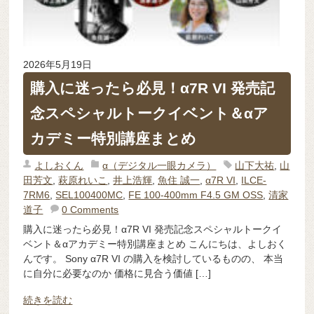
2026年5月19日
購入に迷ったら必見！α7R VI 発売記
念スペシャルトークイベント＆αア
カデミー特別講座まとめ
よしおくん
α（デジタル一眼カメラ）
山下大祐
,
山
田芳文
,
萩原れいこ
,
井上浩輝
,
魚住 誠一
,
α7R VI
,
ILCE-
7RM6
,
SEL100400MC
,
FE 100-400mm F4.5 GM OSS
,
清家
道子
0 Comments
購入に迷ったら必見！α7R VI 発売記念スペシャルトークイ
ベント＆αアカデミー特別講座まとめ こんにちは、よしおく
んです。 Sony α7R VI の購入を検討しているものの、 本当
に自分に必要なのか 価格に見合う価値 […]
続きを読む