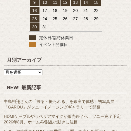
9
10
11
12
13
14
15
16
17
18
19
20
21
22
23
24
25
26
27
28
29
30
31
定休日/臨時休業日
イベント開催日
月別アーカイブ
月
別
ア
NEW! 最新記事
ー
カ
中島裕翔さんの「撮る・撮られる」を銀座で体感｜初写真展
イ
「GAROU」がソニーイメージングギャラリーで開幕
ブ
HDMIケーブルやラベリアマイクが販売終了へ｜ソニー完了予定
2026年8月、ホームAV製品の動きに注目