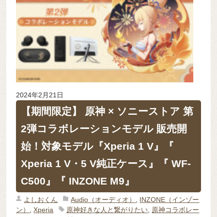
2024年2月21日
【期間限定】 原神 × ソニーストア 第
2弾コラボレーションモデル 販売開
始！対象モデル『Xperia 1 V』『
Xperia 1 V・5 V純正ケース』『 WF-
C500』『 INZONE M9』
よしおくん
Audio（オーディオ）
,
INZONE（インゾー
ン）
,
Xperia
原神好きな人と繋がりたい
,
原神コラボレー