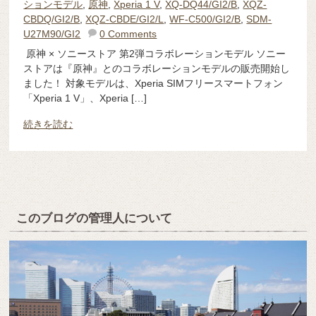
ションモデル
,
原神
,
Xperia 1 V
,
XQ-DQ44/GI2/B
,
XQZ-
CBDQ/GI2/B
,
XQZ-CBDE/GI2/L
,
WF-C500/GI2/B
,
SDM-
U27M90/GI2
0 Comments
原神 × ソニーストア 第2弾コラボレーションモデル ソニー
ストアは『原神』とのコラボレーションモデルの販売開始し
ました！ 対象モデルは、Xperia SIMフリースマートフォン
「Xperia 1 V」、Xperia […]
続きを読む
このブログの管理人について