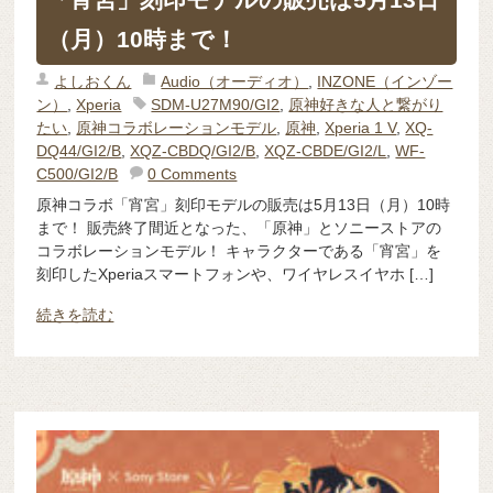
（月）10時まで！
よしおくん
Audio（オーディオ）
,
INZONE（インゾー
ン）
,
Xperia
SDM-U27M90/GI2
,
原神好きな人と繋がり
たい
,
原神コラボレーションモデル
,
原神
,
Xperia 1 V
,
XQ-
DQ44/GI2/B
,
XQZ-CBDQ/GI2/B
,
XQZ-CBDE/GI2/L
,
WF-
C500/GI2/B
0 Comments
原神コラボ「宵宮」刻印モデルの販売は5月13日（月）10時
まで！ 販売終了間近となった、「原神」とソニーストアの
コラボレーションモデル！ キャラクターである「宵宮」を
刻印したXperiaスマートフォンや、ワイヤレスイヤホ […]
続きを読む