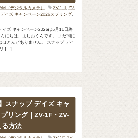
CAM（デジタルカメラ）
ZV-1 II
,
ZV-
 デイズ キャンペーン2026スプリング
,
イズ キャンペーン2026は5月11日終
こんにちは、よしおくんです。 まだ間に
はほとんどありません。 スナップ デイ
 […]
F】スナップ デイズ キャ
プリング｜ZV-1F・ZV-
買える方法
CAM（デジタルカメラ）
ZV-1F
,
ZV-