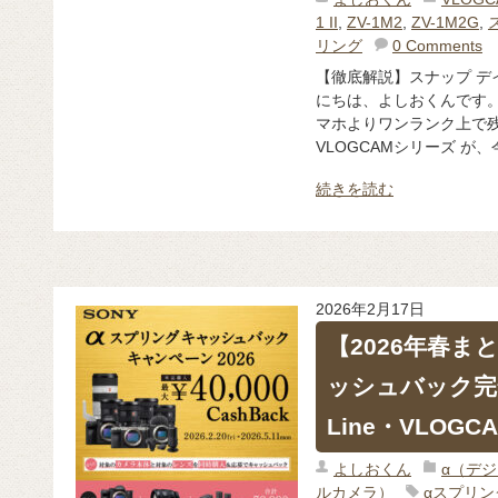
1 II
,
ZV-1M2
,
ZV-1M2G
,
リング
0 Comments
【徹底解説】スナップ デイ
にちは、よしおくんです。 
マホよりワンランク上で残
VLOGCAMシリーズ が、
続きを読む
2026年2月17日
【2026年春ま
ッシュバック完全
Line・VLOGC
よしおくん
α（デ
ルカメラ）
αスプリン