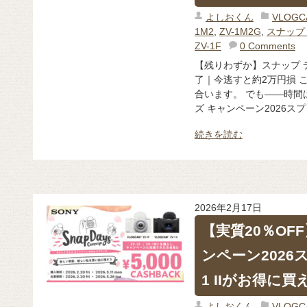
よしおくん
VLOG
1M2
,
ZV-1M2G
,
スナップ
ZV-1F
0 Comments
【残りわずか】スナップ デ
了｜今逃すと約2万円損 
合います。 でも――時間
ズ キャンペーン2026スプリ
続きを読む
2026年2月17日
【実質20％OF
ンペーン2026ス
1 IIがお得に
よしおくん
VLOG