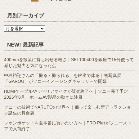
月別アーカイブ
月
別
ア
NEW! 最新記事
ー
カ
400mmを散策に持ち出せる軽さ｜SEL100400を銀座で15分使って
イ
感じた魅力と気になった点
ブ
中島裕翔さんの「撮る・撮られる」を銀座で体感｜初写真展
「GAROU」がソニーイメージングギャラリーで開幕
HDMIケーブルやラベリアマイクが販売終了へ｜ソニー完了予定
2026年8月、ホームAV製品の動きに注目
ソニーの技術でNARUTOの世界へ｜踊って楽しむ新アトラクショ
ン誕生の舞台裏
レオンポケットを夏本番に買いたい方へ｜PRO Plusがソニースト
アで入荷終了