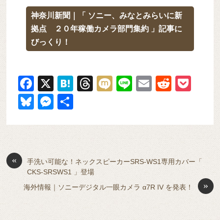
神奈川新聞｜「 ソニー、みなとみらいに新
拠点 ２０年稼働カメラ部門集約 」記事に
びっくり！
F
X
H
T
M
Li
E
R
P
a
at
hr
ixi
n
m
e
o
Bl
M
共
c
e
e
e
ail
d
ck
u
e
有
e
n
a
di
et
e
ss
b
a
d
t
sk
e
o
s
«
y
n
手洗い可能な！ネックスピーカーSRS-WS1専用カバー「
CKS-SRSWS1 」登場
o
g
»
海外情報｜ソニーデジタル一眼カメラ α7R IV を発表！
k
er