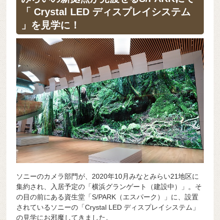
b
a
d
t
sk
e
「 Crystal LED ディスプレイシステム
o
s
y
n
」を見学に！
o
g
k
er
ソニーのカメラ部門が、2020年10月みなとみらい21地区に
集約され、入居予定の「横浜グランゲート（建設中）」。そ
の目の前にある資生堂「S/PARK（エスパーク）」に、設置
されているソニーの「Crystal LED ディスプレイシステム」
の見学にお邪魔してきました。