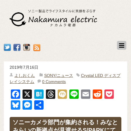
2019年7月16日
よしおくん
SONY/ニュース
Crystal LED ディスプ
レイシステム
0 Comments
F
X
H
T
M
Li
E
R
P
a
at
hr
ixi
n
m
e
o
Bl
M
共
c
e
e
e
ail
d
ck
u
e
有
e
n
a
di
et
e
ss
ソニーカメラ部門が集約される！みなと
みらいの新拠点が見渡せるS/PARKにて