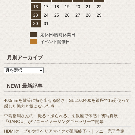
16
17
18
19
20
21
22
23
24
25
26
27
28
29
30
31
定休日/臨時休業日
イベント開催日
月別アーカイブ
月
別
ア
NEW! 最新記事
ー
カ
400mmを散策に持ち出せる軽さ｜SEL100400を銀座で15分使って
イ
感じた魅力と気になった点
ブ
中島裕翔さんの「撮る・撮られる」を銀座で体感｜初写真展
「GAROU」がソニーイメージングギャラリーで開幕
HDMIケーブルやラベリアマイクが販売終了へ｜ソニー完了予定