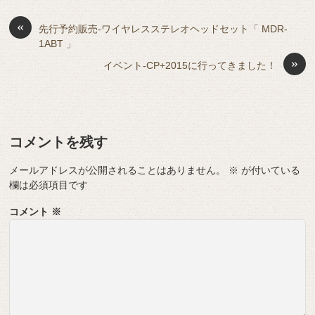
b
a
d
t
sk
e
o
s
«
y
n
先行予約販売-ワイヤレスステレオヘッドセット「 MDR-
1ABT 」
o
g
»
イベント-CP+2015に行ってきました！
k
er
コメントを残す
メールアドレスが公開されることはありません。
※
が付いている
欄は必須項目です
コメント
※