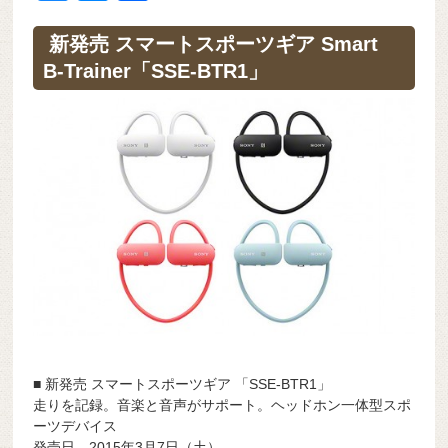
c
e
e
e
ail
d
ck
u
e
有
e
n
a
di
et
e
ss
新発売 スマートスポーツギア Smart
b
a
d
t
B-Trainer「SSE-BTR1」
sk
e
o
s
y
n
o
g
k
er
■ 新発売 スマートスポーツギア 「SSE-BTR1」
走りを記録。音楽と音声がサポート。ヘッドホン一体型スポ
ーツデバイス
発売日 2015年3月7日（土）