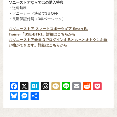
ソニーストアならではの購入特典
・送料無料
・ソニーカード決済で3％OFF
・長期保証付属（3年ベーシック）
◇ソニーストア スマートスポーツギア Smart B-
Trainer「SSE-BTR1」詳細はこちらから
◇ソニーストア会員IDでログインするともっとオトクにお買
い物ができます。詳細はこちらから
F
X
H
T
M
Li
E
R
P
a
at
hr
ixi
n
m
e
o
Bl
M
共
c
e
e
e
ail
d
ck
u
e
有
e
n
a
di
et
e
ss