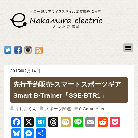
2015年2月14日
先行予約販売-スマートスポーツギア
Smart B-Trainer「SSE-BTR1」
よしおくん
スポーツ関連
0 Comments
F
X
H
T
M
Li
E
R
P
a
at
hr
ixi
n
m
e
o
Bl
M
共