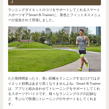
」
o
s
y
n
o
ランニングダイエットのコツをサポートしてくれるスマート
g
スポーツギアSmart B-Trainerに、新色とフィットネスメニュ
k
er
ーが追加されて登場しました。
ただ長時間走ったり、長い距離をランニングするだけではダ
イエット効果はあまり高くなりませんよね。Smart B-Trainer
は、アプリと組み合わせてトレーニングをサポートしてくれ
るスポーツデバイスです。様々なランニングログの記録な
ど、手ぶらで快適にトレーニングのサポートをしてくれま
す。