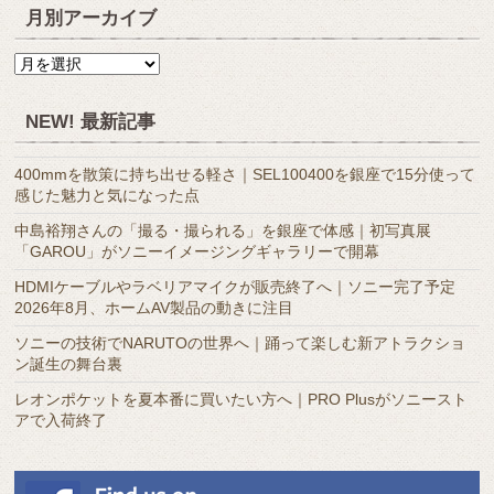
月別アーカイブ
月
別
ア
NEW! 最新記事
ー
カ
400mmを散策に持ち出せる軽さ｜SEL100400を銀座で15分使って
イ
感じた魅力と気になった点
ブ
中島裕翔さんの「撮る・撮られる」を銀座で体感｜初写真展
「GAROU」がソニーイメージングギャラリーで開幕
HDMIケーブルやラベリアマイクが販売終了へ｜ソニー完了予定
2026年8月、ホームAV製品の動きに注目
ソニーの技術でNARUTOの世界へ｜踊って楽しむ新アトラクショ
ン誕生の舞台裏
レオンポケットを夏本番に買いたい方へ｜PRO Plusがソニースト
アで入荷終了