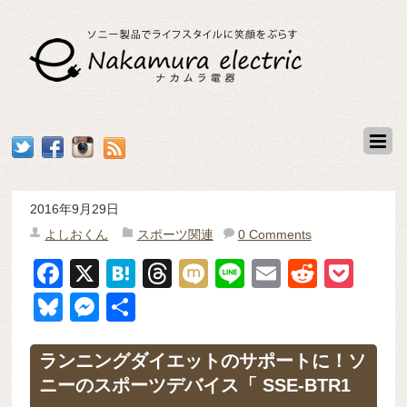
2016年9月29日
よしおくん
スポーツ関連
0 Comments
F
X
H
T
M
Li
E
R
P
a
at
hr
ixi
n
m
e
o
Bl
M
共
c
e
e
e
ail
d
ck
u
e
有
e
n
a
di
et
e
ss
ランニングダイエットのサポートに！ソ
b
a
d
t
ニーのスポーツデバイス「 SSE-BTR1
sk
e