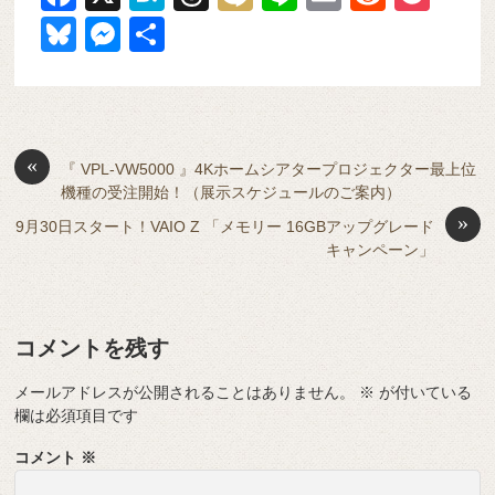
a
at
hr
ixi
n
m
e
o
Bl
M
共
c
e
e
e
ail
d
ck
u
e
有
e
n
a
di
et
e
ss
b
a
d
t
sk
e
o
s
«
y
n
『 VPL-VW5000 』4Kホームシアタープロジェクター最上位
機種の受注開始！（展示スケジュールのご案内）
o
g
»
9月30日スタート！VAIO Z 「メモリー 16GBアップグレード
k
er
キャンペーン」
コメントを残す
メールアドレスが公開されることはありません。
※
が付いている
欄は必須項目です
コメント
※