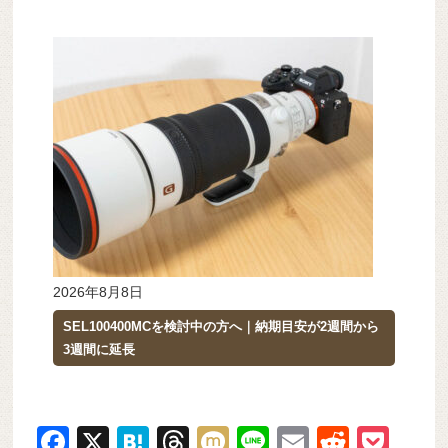
2026年8月8日
SEL100400MCを検討中の方へ｜納期目安が2週間から
3週間に延長
F
X
H
T
M
Li
E
R
P