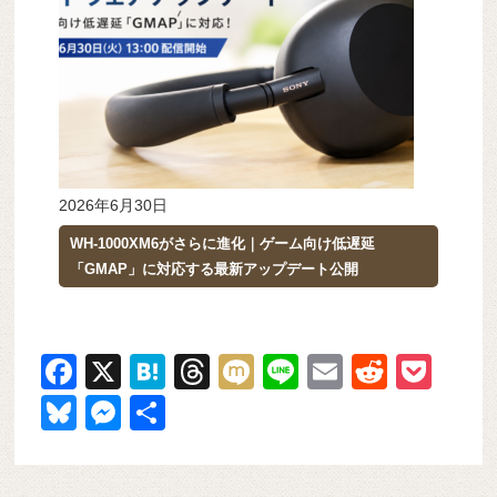
2026年6月30日
WH-1000XM6がさらに進化｜ゲーム向け低遅延
「GMAP」に対応する最新アップデート公開
F
X
H
T
M
Li
E
R
P
a
at
hr
ixi
n
m
e
o
Bl
M
共
c
e
e
e
ail
d
ck
u
e
有
e
n
a
di
et
e
ss