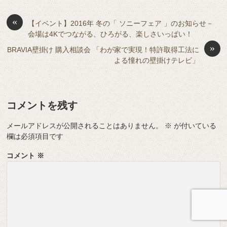
b
a
d
t
sk
e
o
s
«
y
n
【イベント】2016年 冬の「 ソニーフェア 」のお知らせ－
会場は4Kでつながる、ひろがる、楽しさいっぱい！
o
g
»
BRAVIA壁掛け 購入相談会 「わが家で実現！特許取得工法に
k
er
よる憧れの壁掛けテレビ」
コメントを残す
メールアドレスが公開されることはありません。
※
が付いている
欄は必須項目です
コメント
※