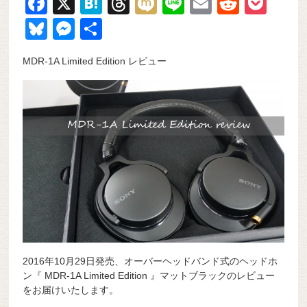
F
X
H
T
M
Li
E
R
P
a
at
hr
ixi
n
m
e
o
Bl
M
共
c
e
e
e
ail
d
ck
u
e
有
MDR-1A Limited Edition レビュー
e
n
a
di
et
e
ss
b
a
d
t
sk
e
o
s
y
n
o
g
k
er
2016年10月29日発売、オーバーヘッドバンド式のヘッドホ
ン『 MDR-1A Limited Edition 』マットブラックのレビュー
をお届けいたします。