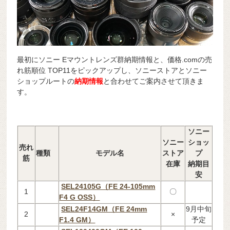
最初にソニー Eマウントレンズ群納期情報と、価格.comの売
れ筋順位 TOP11をピックアップし、ソニーストアとソニー
ショップルートの
納期情報
と合わせてご案内させて頂きま
す。
ソニー
ソニー
ショッ
売れ
種類
モデル名
ストア
プ
筋
在庫
納期目
安
SEL24105G（FE 24-105mm
1
〇
F4 G OSS）
SEL24F14GM（FE 24mm
9月中旬
2
×
F1.4 GM）
予定