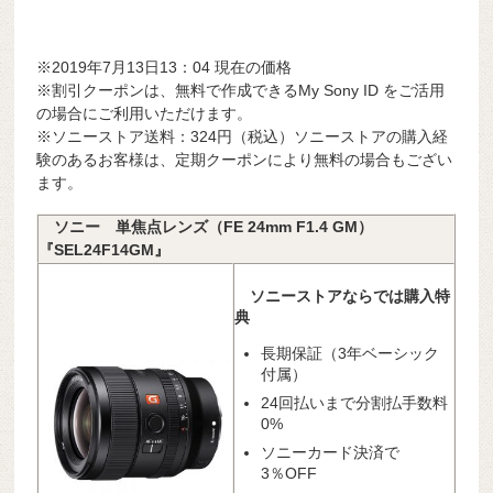
※2019年7月13日13：04 現在の価格
※割引クーポンは、無料で作成できるMy Sony ID をご活用
の場合にご利用いただけます。
※ソニーストア送料：324円（税込）ソニーストアの購入経
験のあるお客様は、定期クーポンにより無料の場合もござい
ます。
ソニー 単焦点レンズ（FE 24mm F1.4 GM）
『SEL24F14GM』
ソニーストアならでは購入特
典
長期保証（3年ベーシック
付属）
24回払いまで分割払手数料
0%
ソニーカード決済で
3％OFF