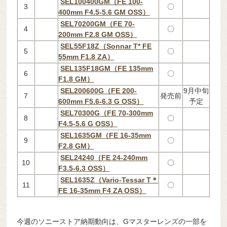
SEL100400GM（FE 100-
3
〇
400mm F4.5-5.6 GM OSS）
SEL70200GM（FE 70-
4
〇
200mm F2.8 GM OSS）
SEL55F18Z（Sonnar T* FE
5
〇
55mm F1.8 ZA）
SEL135F18GM（FE 135mm
6
〇
F1.8 GM）
SEL200600G（FE 200-
9月中旬
7
発売前
600mm F5.6-6.3 G OSS）
予定
SEL70300G（FE 70-300mm
8
〇
F4.5-5.6 G OSS）
SEL1635GM（FE 16-35mm
9
〇
F2.8 GM）
SEL24240（FE 24-240mm
10
〇
F3.5-6.3 OSS）
SEL1635Z（Vario-Tessar T＊
11
〇
FE 16-35mm F4 ZA OSS）
今週のソニーストア納期動向は、Gマスターレンズの一部を