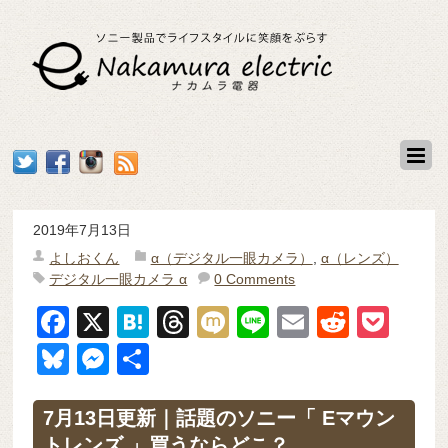
2019年7月13日
よしおくん
α（デジタル一眼カメラ）
,
α（レンズ）
デジタル一眼カメラ α
0 Comments
F
X
H
T
M
Li
E
R
P
a
at
hr
ixi
n
m
e
o
Bl
M
共
c
e
e
e
ail
d
ck
u
e
有
e
n
a
di
et
e
ss
7月13日更新｜話題のソニー「 Eマウン
トレンズ 」買うならどこ？