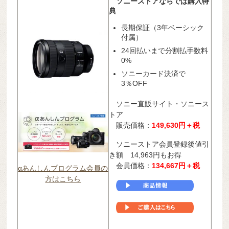
ソニーストアならでは購入特
典
長期保証（3年ベーシック
付属）
24回払いまで分割払手数料
0%
ソニーカード決済で
3％OFF
ソニー直販サイト・ソニース
トア
販売価格：
149,630円＋税
ソニーストア会員登録後値引
き額 14,963円もお得
会員価格：
134,667
円＋税
αあんしんプログラム会員の
方はこちら