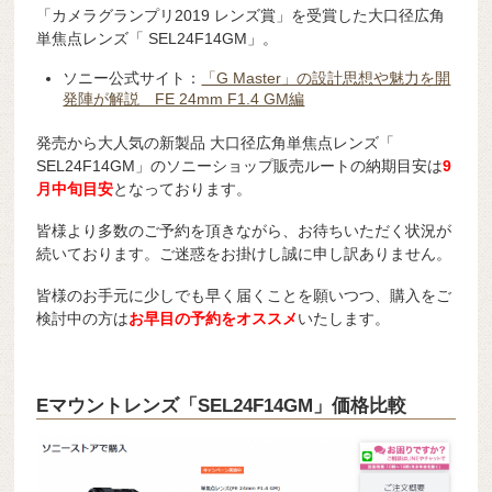
「カメラグランプリ2019 レンズ賞」を受賞した大口径広角
単焦点レンズ「 SEL24F14GM」。
ソニー公式サイト：
「G Master」の設計思想や魅力を開
発陣が解説 FE 24mm F1.4 GM編
発売から大人気の新製品 大口径広角単焦点レンズ「
SEL24F14GM」のソニーショップ販売ルートの納期目安は
9
月中旬目安
となっております。
皆様より多数のご予約を頂きながら、お待ちいただく状況が
続いております。ご迷惑をお掛けし誠に申し訳ありません。
皆様のお手元に少しでも早く届くことを願いつつ、購入をご
検討中の方は
お早目の予約をオススメ
いたします。
Eマウントレンズ「SEL24F14GM」価格比較