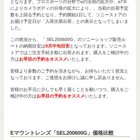
となります。プロスポーツの分野でαの活用の拡大や、α7Ⅲ
によりカメラボディの分母の拡大により、、当初の出荷予定
数を上回る予約となり、予約開始1日して、ソニーストアの
お届け予定日が「入荷次第出荷」との表示となってしまいま
した。
この状況から、「 SEL200600G」のソニーショップ販売ル
ートの納期目安は
9月中旬目安
となっております。ソニース
トアではご注文手続き順に出荷されます。購入をご検討中の
方は
お早目の予約をオススメ
いたします。
皆様より多数のご予約を頂きながら、お待ちいただく状況と
なっております。ご迷惑をお掛けし誠に申し訳ありません。
皆様のお手元に少しでも早く届くことを願いつつ、購入をご
検討中の方は
お早目の予約をオススメ
いたします。
Eマウントレンズ「SEL200600G」価格比較