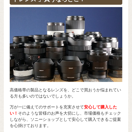
b
a
d
t
sk
e
o
s
y
n
o
g
k
er
高価格帯の製品となるレンズを、どこで買おうか悩まれてい
る方も多いのではないでしょうか。
万が一に備えてのサポートを充実させて
安心して購入した
い！
そのような皆様のお声を大切にし、市場価格もチェック
しながら、ソニーショップとして安心して購入できるご提案
を心掛けております。