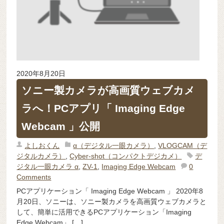
2020年8月20日
ソニー製カメラが高画質ウェブカメ
ラへ！PCアプリ「 Imaging Edge
Webcam 」公開
よしおくん
α（デジタル一眼カメラ）
,
VLOGCAM（デ
ジタルカメラ）
,
Cyber-shot（コンパクトデジカメ）
デ
ジタル一眼カメラ α
,
ZV-1
,
Imaging Edge Webcam
0
Comments
PCアプリケーション「 Imaging Edge Webcam 」 2020年8
月20日、ソニーは、ソニー製カメラを高画質ウェブカメラと
して、簡単に活用できるPCアプリケーション「Imaging
Edge Webcam」 […]