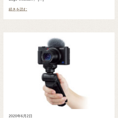
続きを読む
2020年6月2日