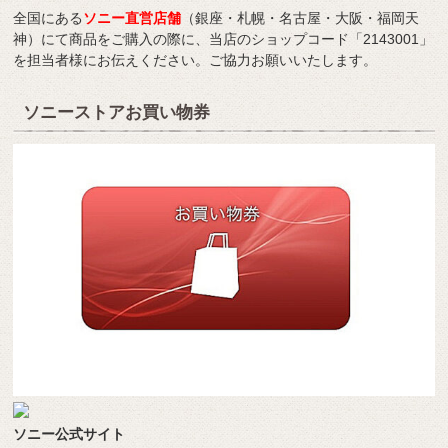
全国にある
ソニー直営店舗
（銀座・札幌・名古屋・大阪・福岡天
神）にて商品をご購入の際に、当店のショップコード「2143001」
を担当者様にお伝えください。ご協力お願いいたします。
ソニーストアお買い物券
ソニー公式サイト