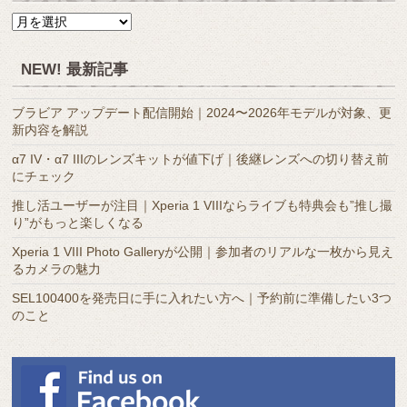
月
別
ア
NEW! 最新記事
ー
カ
ブラビア アップデート配信開始｜2024〜2026年モデルが対象、更
イ
新内容を解説
ブ
α7 IV・α7 IIIのレンズキットが値下げ｜後継レンズへの切り替え前
にチェック
推し活ユーザーが注目｜Xperia 1 VIIIならライブも特典会も”推し撮
り”がもっと楽しくなる
Xperia 1 VIII Photo Galleryが公開｜参加者のリアルな一枚から見え
るカメラの魅力
SEL100400を発売日に手に入れたい方へ｜予約前に準備したい3つ
のこと