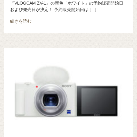
『VLOGCAM ZV-1』の新色「ホワイト」の予約販売開始日
および発売日が決定！ 予約販売開始日は […]
続きを読む