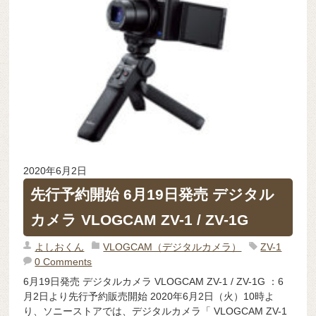
2020年6月2日
先行予約開始 6月19日発売 デジタル
カメラ VLOGCAM ZV-1 / ZV-1G
よしおくん
VLOGCAM（デジタルカメラ）
ZV-1
0 Comments
6月19日発売 デジタルカメラ VLOGCAM ZV-1 / ZV-1G ：6
月2日より先行予約販売開始 2020年6月2日（火）10時よ
り、ソニーストアでは、デジタルカメラ「 VLOGCAM ZV-1