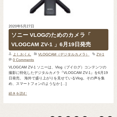
2020年5月27日
ソニー VLOGのためのカメラ「
VLOGCAM ZV-1 」6月19日発売
よしおくん
VLOGCAM（デジタルカメラ）
ZV-1
0 Comments
VLOGCAM ZV-1 ソニーは、Vlog（ブイログ）コンテンツの
撮影に特化したデジタルカメラ『VLOGCAM ZV-1』を6月19
日発売。 海外で盛り上がりを見せているVlog。その声を集
め、スマートフォンのようなか […]
続きを読む