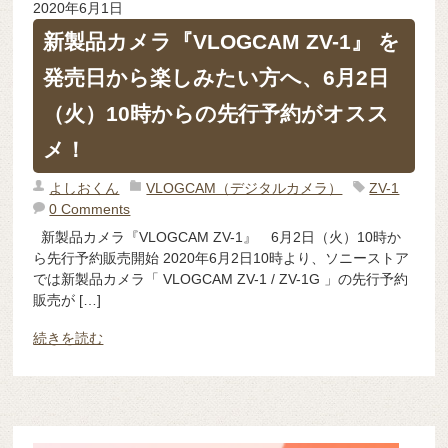
2020年6月1日
新製品カメラ『VLOGCAM ZV-1』 を
発売日から楽しみたい方へ、6月2日
（火）10時からの先行予約がオスス
メ！
よしおくん
VLOGCAM（デジタルカメラ）
ZV-1
0 Comments
新製品カメラ『VLOGCAM ZV-1』 6月2日（火）10時か
ら先行予約販売開始 2020年6月2日10時より、ソニーストア
では新製品カメラ「 VLOGCAM ZV-1 / ZV-1G 」の先行予約
販売が […]
続きを読む