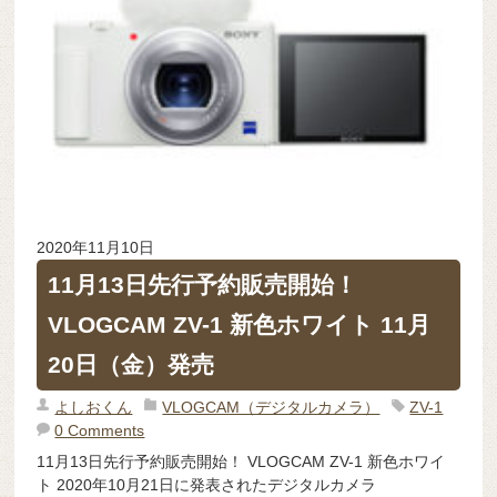
2020年11月10日
11月13日先行予約販売開始！
VLOGCAM ZV-1 新色ホワイト 11月
20日（金）発売
よしおくん
VLOGCAM（デジタルカメラ）
ZV-1
0 Comments
11月13日先行予約販売開始！ VLOGCAM ZV-1 新色ホワイ
ト 2020年10月21日に発表されたデジタルカメラ