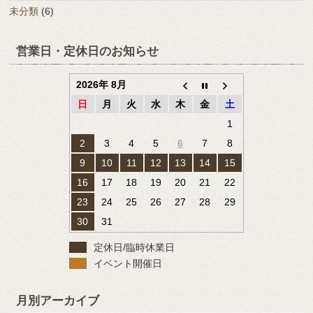
未分類
(6)
営業日・定休日のお知らせ
2026年 8月
日
月
火
水
木
金
土
1
2
3
4
5
6
7
8
9
10
11
12
13
14
15
16
17
18
19
20
21
22
23
24
25
26
27
28
29
30
31
定休日/臨時休業日
イベント開催日
月別アーカイブ