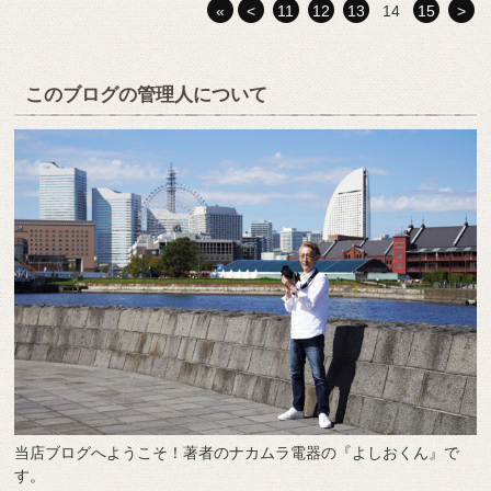
«
<
11
12
13
14
15
>
このブログの管理人について
当店ブログへようこそ！著者のナカムラ電器の『よしおくん』で
す。