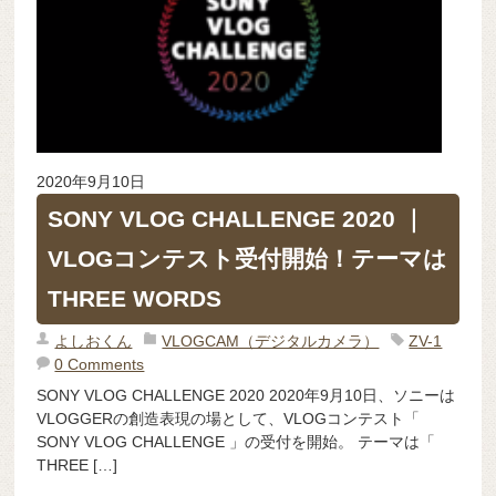
2020年9月10日
SONY VLOG CHALLENGE 2020 ｜
VLOGコンテスト受付開始！テーマは
THREE WORDS
よしおくん
VLOGCAM（デジタルカメラ）
ZV-1
0 Comments
SONY VLOG CHALLENGE 2020 2020年9月10日、ソニーは
VLOGGERの創造表現の場として、VLOGコンテスト「
SONY VLOG CHALLENGE 」の受付を開始。 テーマは「
THREE […]