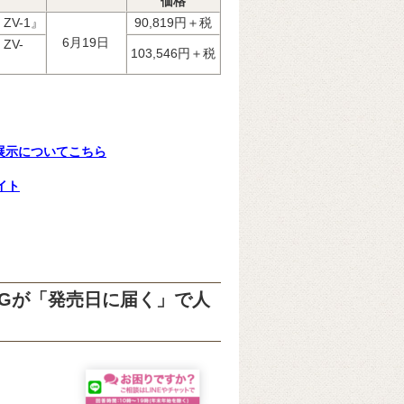
価格
 ZV-1』
90,819円＋税
6月19日
ZV-
103,546円＋税
・展示についてこちら
イト
ZV-1Gが「発売日に届く」で人