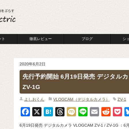
ント
徹底レビュー
ブログ
シ
2020年6月2日
先行予約開始 6月19日発売 デジタルカメラ 
ZV-1G
よしおくん
VLOGCAM（デジタルカメラ）
ZV-1
F
X
H
T
M
Li
E
R
P
a
at
hr
ixi
n
m
e
o
6月19日発売 デジタルカメラ VLOGCAM ZV-1 / ZV-1G