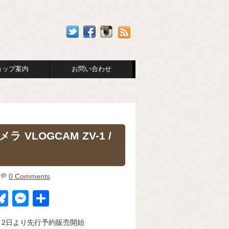
ョップ案内
お問い合わせ
VLOGCAM ZV-1 /
0 Comments
Bl
M
共
u
e
有
 ：6月2日より先行予約販売開始