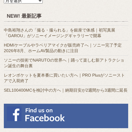
月
別
ア
NEW! 最新記事
ー
カ
中島裕翔さんの「撮る・撮られる」を銀座で体感｜初写真展
イ
「GAROU」がソニーイメージングギャラリーで開幕
ブ
HDMIケーブルやラベリアマイクが販売終了へ｜ソニー完了予定
2026年8月、ホームAV製品の動きに注目
ソニーの技術でNARUTOの世界へ｜踊って楽しむ新アトラクショ
ン誕生の舞台裏
レオンポケットを夏本番に買いたい方へ｜PRO Plusがソニースト
アで入荷終了
SEL100400MCを検討中の方へ｜納期目安が2週間から3週間に延長