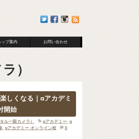
ョップ案内
お問い合わせ
メラ）
楽しくなる｜αアカデミ
付開始
ジタル一眼カメラ）
αアカデミー
,
α
座
,
αアカデミー オンライン校
0