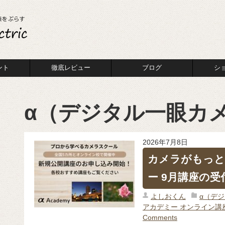
ント
徹底レビュー
ブログ
シ
α（デジタル一眼カ
2026年7月8日
カメラがもっと
ー 9月講座の受
よしおくん
α（デ
アカデミー オンライン講
Comments