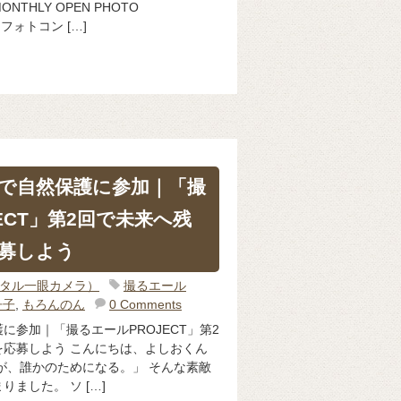
THLY OPEN PHOTO
フォトコン […]
で自然保護に参加｜「撮
ECT」第2回で未来へ残
募しよう
ジタル一眼カメラ）
撮るエール
丹子
,
もろんのん
0 Comments
に参加｜「撮るエールPROJECT」第2
応募しよう こんにちは、よしおくん
が、誰かのためになる。」 そんな素敵
ました。 ソ […]