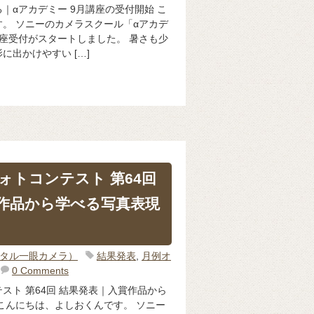
｜αアカデミー 9月講座の受付開始 こ
。 ソニーのカメラスクール「αアカデ
座受付がスタートしました。 暑さも少
に出かけやすい […]
ォトコンテスト 第64回
作品から学べる写真表現
ジタル一眼カメラ）
結果発表
,
月例オ
0 Comments
スト 第64回 結果発表｜入賞作品から
こんにちは、よしおくんです。 ソニー