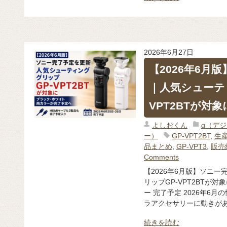
2026年6月27日
【2026年6月
｜人気シューテ
VPT2BTが対象
よしおくん
α（デ
ー）
GP-VPT2BT
,
生
品まとめ
,
GP-VPT3
,
販売
Comments
【2026年6月版】ソニ
リップGP-VPT2BTが
ー 完了予定 2026年6
ラアクセサリーに動きがあ 
続きを読む