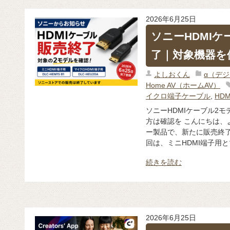
2026年6月25日
ソニーHDMI
了｜対象機器を
よしおくん
α（デ
Home AV（ホームAV）
イクロ端子ケーブル
,
HD
ソニーHDMIケーブル2
方は確認を こんにちは、
ー製品で、新たに販売終了
回は、ミニHDMI端子用とマ
続きを読む
2026年6月25日