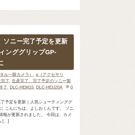
版】ソニー完了予定を更新
ィンググリップGP-
に
ジタル一眼カメラ）
,
α（アクセサリ
産完了
,
生産完了、完了予定のソニー製
終了
,
DLC-HEM15
,
DLC-HEU20A
0
ー完了予定を更新｜人気シューティンググ
対象に こんにちは、よしおくんです。 ソニ
月の情報が更新されました。 今回は、カメ
[…]