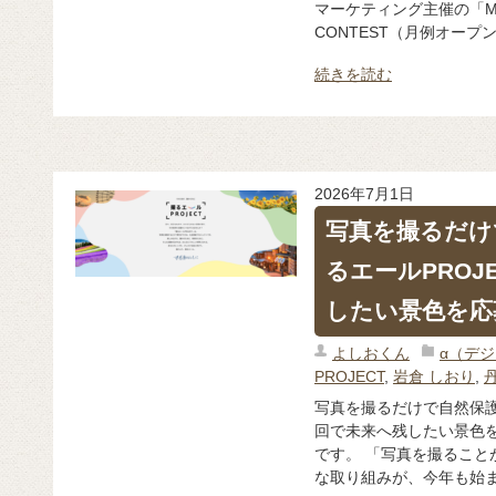
マーケティング主催の「MON
CONTEST（月例オープン
続きを読む
2026年7月1日
写真を撮るだけ
るエールPROJ
したい景色を応
よしおくん
α（デ
PROJECT
,
岩倉 しおり
,
写真を撮るだけで自然保護
回で未来へ残したい景色を
です。 「写真を撮ること
な取り組みが、今年も始まり