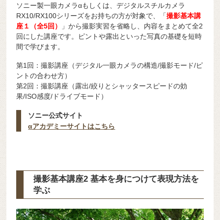
ソニー製一眼カメラαもしくは、デジタルスチルカメラ
RX10/RX100シリーズをお持ちの方が対象で、「
撮影基本講
座１（全5回）
」から撮影実習を省略し、内容をまとめて全2
回にした講座です。ピントや露出といった写真の基礎を短時
間で学びます。
第1回：撮影講座（デジタル一眼カメラの構造/撮影モード/ピ
ントの合わせ方）
第2回：撮影講座（露出/絞りとシャッタースピードの効
果/ISO感度/ドライブモード）
ソニー公式サイト
αアカデミーサイトはこちら
撮影基本講座2 基本を身につけて表現方法を
学ぶ