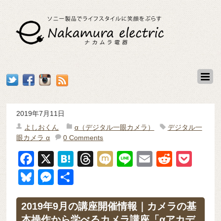
2019年7月11日
よしおくん
α（デジタル一眼カメラ）
デジタル一
眼カメラ α
0 Comments
F
X
H
T
M
Li
E
R
P
a
at
hr
ixi
n
m
e
o
Bl
M
共
c
e
e
e
ail
d
ck
u
e
有
e
n
a
di
et
e
ss
2019年9月の講座開催情報｜カメラの基
本操作から学べるカメラ講座「αアカデ