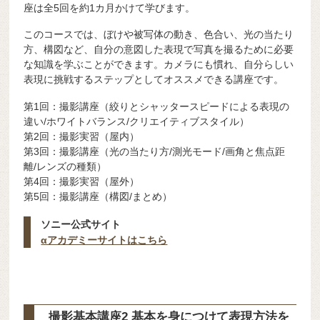
座は全5回を約1カ月かけて学びます。
このコースでは、ぼけや被写体の動き、色合い、光の当たり
方、構図など、自分の意図した表現で写真を撮るために必要
な知識を学ぶことができます。カメラにも慣れ、自分らしい
表現に挑戦するステップとしてオススメできる講座です。
第1回：撮影講座（絞りとシャッタースピードによる表現の
違い/ホワイトバランス/クリエイティブスタイル）
第2回：撮影実習（屋内）
第3回：撮影講座（光の当たり方/測光モード/画角と焦点距
離/レンズの種類）
第4回：撮影実習（屋外）
第5回：撮影講座（構図/まとめ）
ソニー公式サイト
αアカデミーサイトはこちら
撮影基本講座2 基本を身につけて表現方法を