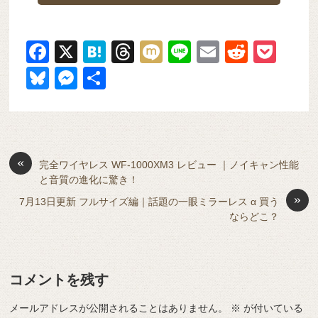
F
X
H
T
M
Li
E
R
P
a
at
hr
ixi
n
m
e
o
Bl
M
共
c
e
e
e
ail
d
ck
u
e
有
e
n
a
di
et
e
ss
b
a
d
t
sk
e
o
s
«
y
n
完全ワイヤレス WF-1000XM3 レビュー ｜ノイキャン性能
と音質の進化に驚き！
o
g
»
7月13日更新 フルサイズ編｜話題の一眼ミラーレス α 買う
k
er
ならどこ？
コメントを残す
メールアドレスが公開されることはありません。
※
が付いている