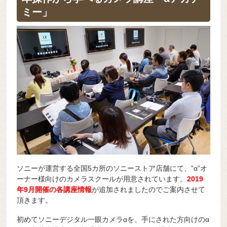
b
a
d
t
sk
e
ミー」
o
s
y
n
o
g
k
er
ソニーが運営する全国5カ所のソニーストア店舗にて、”α”オ
ーナー様向けのカメラスクールが用意されています。
2019
年9
月開催の各講座情報
が追加されましたのでご案内させて
頂きます。
初めてソニーデジタル一眼カメラαを、手にされた方向けのα