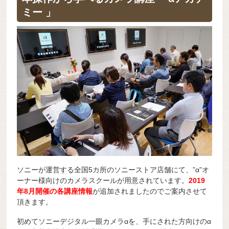
b
a
d
t
sk
e
ミー 」
o
s
y
n
o
g
k
er
ソニーが運営する全国5カ所のソニーストア店舗にて、”α”オ
ーナー様向けのカメラスクールが用意されています。
2019
年8
月開催の各講座情報
が追加されましたのでご案内させて
頂きます。
初めてソニーデジタル一眼カメラαを、手にされた方向けのα