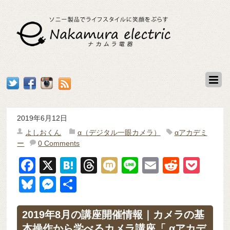
2019年6月12日
よしおくん
α（デジタル一眼カメラ）
αアカデミ
ー
0 Comments
F
X
H
T
M
Li
E
R
P
a
at
hr
ixi
n
m
e
o
Bl
M
共
c
e
e
e
ail
d
ck
u
e
有
e
n
a
di
et
e
ss
2019年8月の講座開催情報｜カメラの基
本操作から学べるカメラ講座「 αアカデ