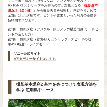
ソニー製一眼カメラαもしくは、デジタルスチルカメラ
RX10/RX100シリーズをお持ちの方が対象となる「
撮影基本
講座１（全5回）
」から撮影実習を省略し、内容をまとめて
全2回にした講座です。ピントや露出といった写真の基礎を
短時間で学びます。
第1回：撮影講座（デジタル一眼カメラの構造/撮影モード/ピ
ントの合わせ方）
第2回：撮影講座（露出/絞りとシャッタースピードの効
果/ISO感度/ドライブモード）
ソニー公式サイト
αアカデミーサイトはこちら
撮影基本講座2 基本を身につけて表現方法を
学ぶ 短期集中コース