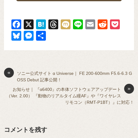
F
X
H
T
M
Li
E
R
P
a
at
hr
ixi
n
m
e
o
Bl
M
共
c
e
e
e
ail
d
ck
u
e
有
e
n
a
di
et
e
ss
b
a
d
t
sk
e
o
s
«
y
n
ソニー公式サイト α Universe｜ FE 200-600mm F5.6-6.3 G
OSS Debut 記事公開！
o
g
»
お知らせ｜ 『α6400』の本体ソフトウェアアップデート
k
er
（Ver. 2.00） 『動物のリアルタイム瞳AF』や『ワイヤレス
リモコン（RMT-P1BT）』に対応！
コメントを残す