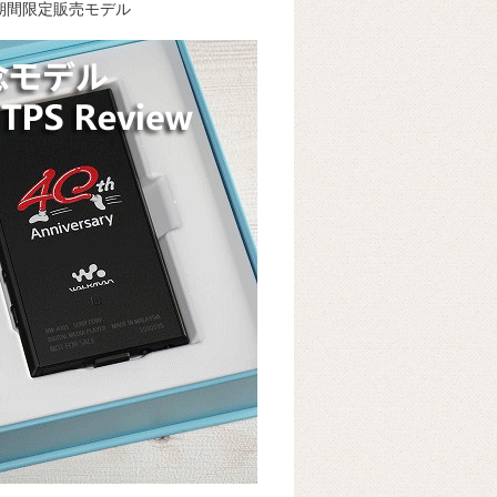
 ：期間限定販売モデル
k
e
ss
t
sk
e
y
n
g
er