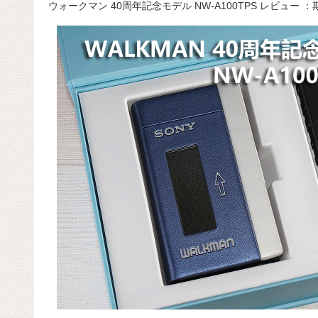
ウォークマン 40周年記念モデル NW-A100TPS レビュー
c
e
e
e
ail
d
c
e
n
a
di
e
b
a
d
t
o
s
o
k