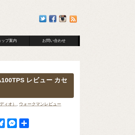
ョップ案内
お問い合わせ
100TPS レビュー カセ
ーディオ）
,
ウォークマンレビュー
Bl
M
共
u
e
有