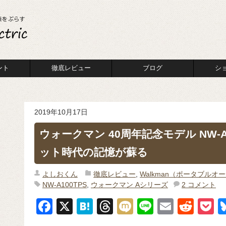
ント
徹底レビュー
ブログ
シ
2019年10月17日
ウォークマン 40周年記念モデル NW-A
ット時代の記憶が蘇る
よしおくん
徹底レビュー
,
Walkman（ポータブルオ
NW-A100TPS
,
ウォークマン Aシリーズ
2 コメント
F
X
H
T
M
Li
E
R
P
a
at
hr
ixi
n
m
e
o