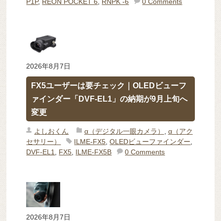
P1P
,
REON POCKET 6
,
RNPK -6
0 Comments
2026年8月7日
FX5ユーザーは要チェック｜OLEDビューフ
ァインダー「DVF-EL1」の納期が9月上旬へ
変更
よしおくん
α（デジタル一眼カメラ）
,
α（アク
セサリー）
ILME-FX5
,
OLEDビューファインダー
,
DVF-EL1
,
FX5
,
ILME-FX5B
0 Comments
2026年8月7日