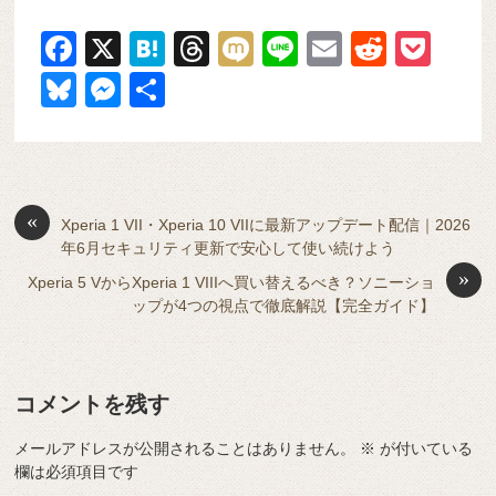
F
X
H
T
M
Li
E
R
P
a
at
hr
ixi
n
m
e
o
Bl
M
共
c
e
e
e
ail
d
ck
u
e
有
e
n
a
di
et
e
ss
b
a
d
t
sk
e
o
s
«
y
n
Xperia 1 VII・Xperia 10 VIIに最新アップデート配信｜2026
年6月セキュリティ更新で安心して使い続けよう
o
g
»
Xperia 5 VからXperia 1 VIIIへ買い替えるべき？ソニーショ
k
er
ップが4つの視点で徹底解説【完全ガイド】
コメントを残す
メールアドレスが公開されることはありません。
※
が付いている
欄は必須項目です