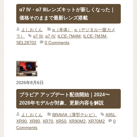
α7 IV・α7 IIIレンズキットが新しくなった｜
価格そのままで最新レンズ搭載
よしおくん
α（本体）
,
α（デジタル一眼カメ
ラ）
α7 III
,
α7 IV
,
ILCE-7M4M
,
ILCE-7M3M
,
SEL28702
0 Comments
2026年8月6日
ブラビア アップデート配信開始｜2024〜
2026年モデルが対象、更新内容を解説
よしおくん
BRAVIA（薄型テレビ）
A95L
,
XR90
,
XR80
,
XR70
,
XR50
,
XR90M2
,
XR70M2
0
Comments