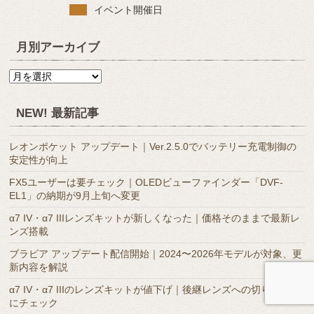
イベント開催日
月別アーカイブ
月
別
ア
NEW! 最新記事
ー
カ
レオンポケット アップデート｜Ver.2.5.0でバッテリー充電制御の
イ
安定性が向上
ブ
FX5ユーザーは要チェック｜OLEDビューファインダー「DVF-
EL1」の納期が9月上旬へ変更
α7 IV・α7 IIIレンズキットが新しくなった｜価格そのままで最新レ
ンズ搭載
ブラビア アップデート配信開始｜2024〜2026年モデルが対象、更
新内容を解説
α7 IV・α7 IIIのレンズキットが値下げ｜後継レンズへの切り替え前
にチェック