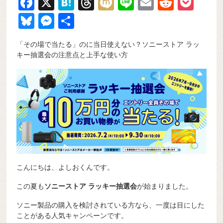
F
X
H
T
M
Li
E
R
P
a
at
hr
ixi
n
m
e
o
Bl
M
共
c
e
e
e
ail
d
ck
u
e
有
「その場で当たる」のに当日使えない？ソニーストア ラッ
e
n
a
di
et
e
ss
キー抽選会の注意点と上手な使い方
b
a
d
t
sk
e
o
s
y
n
o
g
k
er
こんにちは、よしおくんです。
この夏も
ソニーストア ラッキー抽選会
が始まりました。
ソニー製品の購入を検討されている方なら、一度は目にした
ことがある人気キャンペーンです。