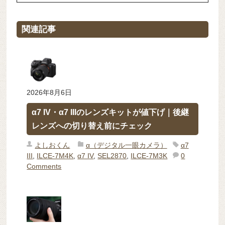
関連記事
2026年8月6日
α7 IV・α7 IIIのレンズキットが値下げ｜後継
レンズへの切り替え前にチェック
よしおくん
α（デジタル一眼カメラ）
α7
III
,
ILCE-7M4K
,
α7 IV
,
SEL2870
,
ILCE-7M3K
0
Comments