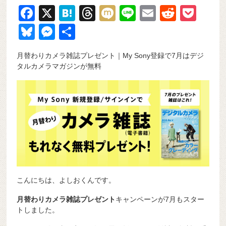
F
X
H
T
M
Li
E
R
P
a
at
hr
ixi
n
m
e
o
Bl
M
共
c
e
e
e
ail
d
ck
u
e
有
月替わりカメラ雑誌プレゼント｜My Sony登録で7月はデジ
e
n
a
di
et
e
ss
タルカメラマガジンが無料
b
a
d
t
sk
e
o
s
y
n
o
g
k
er
こんにちは、よしおくんです。
月替わりカメラ雑誌プレゼント
キャンペーンが7月もスター
トしました。