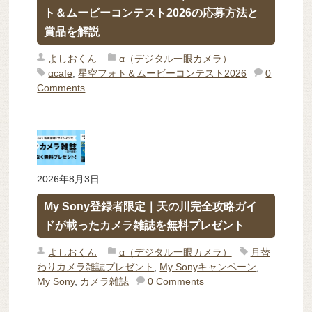
ト＆ムービーコンテスト2026の応募方法と
賞品を解説
よしおくん
α（デジタル一眼カメラ）
αcafe
,
星空フォト＆ムービーコンテスト2026
0
Comments
2026年8月3日
My Sony登録者限定｜天の川完全攻略ガイ
ドが載ったカメラ雑誌を無料プレゼント
よしおくん
α（デジタル一眼カメラ）
月替
わりカメラ雑誌プレゼント
,
My Sonyキャンペーン
,
My Sony
,
カメラ雑誌
0 Comments