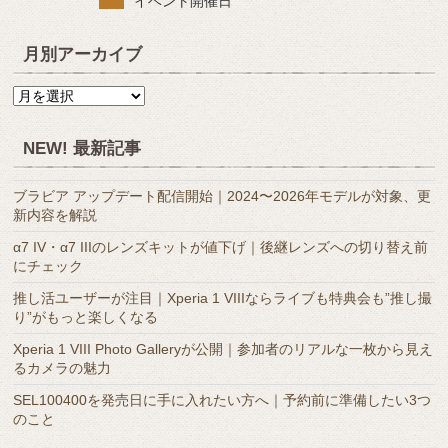
イベント開催日
月別アーカイブ
月
別
ア
NEW! 最新記事
ー
カ
ブラビア アップデート配信開始｜2024〜2026年モデルが対象、更
イ
新内容を解説
ブ
α7 IV・α7 IIIのレンズキットが値下げ｜後継レンズへの切り替え前
にチェック
推し活ユーザーが注目｜Xperia 1 VIIIならライブも特典会も”推し撮
り”がもっと楽しくなる
Xperia 1 VIII Photo Galleryが公開｜参加者のリアルな一枚から見え
るカメラの魅力
SEL100400を発売日に手に入れたい方へ｜予約前に準備したい3つ
のこと