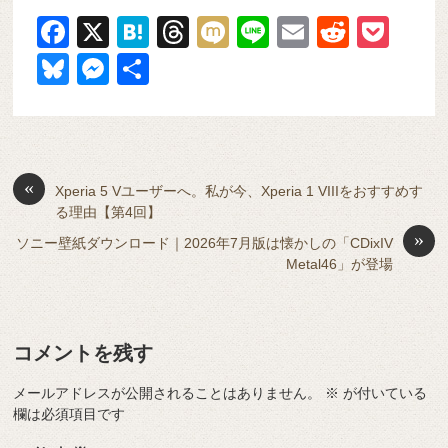
F
X
H
T
M
Li
E
R
P
a
at
hr
ixi
n
m
e
o
Bl
M
共
c
e
e
e
ail
d
ck
u
e
有
e
n
a
di
et
e
ss
b
a
d
t
sk
e
o
s
«
y
n
Xperia 5 Vユーザーへ。私が今、Xperia 1 VIIIをおすすめす
る理由【第4回】
o
g
»
ソニー壁紙ダウンロード｜2026年7月版は懐かしの「CDixIV
k
er
Metal46」が登場
コメントを残す
メールアドレスが公開されることはありません。
※
が付いている
欄は必須項目です