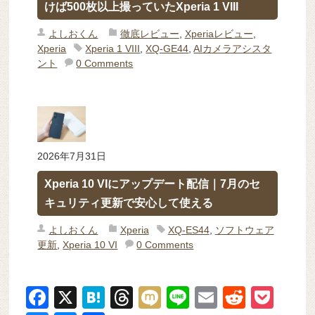
けば500枚以上撮っていたXperia 1 VIII
よしおくん
徹底レビュー
,
Xperiaレビュー
,
Xperia
Xperia 1 VIII
,
XQ-GE44
,
AIカメラアシスタ
ント
0 Comments
2026年7月31日
Xperia 10 VIにアップデート配信｜7月のセ
キュリティ更新で安心して使える
よしおくん
Xperia
XQ-ES44
,
ソフトウェア
更新
,
Xperia 10 VI
0 Comments
F
X
H
T
M
Li
E
R
P