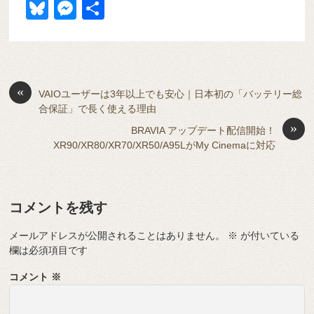
a
at
hr
ixi
n
m
e
o
Bl
M
共
c
e
e
e
ail
d
ck
u
e
有
e
n
a
di
et
e
ss
b
a
d
t
sk
e
o
s
«
y
n
VAIOユーザーは3年以上でも安心｜日本初の「バッテリー総
合保証」で長く使える理由
o
g
»
BRAVIA アップデート配信開始！
k
er
XR90/XR80/XR70/XR50/A95LがMy Cinemaに対応
コメントを残す
メールアドレスが公開されることはありません。
※
が付いている
欄は必須項目です
コメント
※