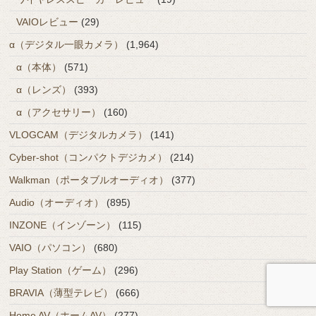
VAIOレビュー
(29)
α（デジタル一眼カメラ）
(1,964)
α（本体）
(571)
α（レンズ）
(393)
α（アクセサリー）
(160)
VLOGCAM（デジタルカメラ）
(141)
Cyber-shot（コンパクトデジカメ）
(214)
Walkman（ポータブルオーディオ）
(377)
Audio（オーディオ）
(895)
INZONE（インゾーン）
(115)
VAIO（パソコン）
(680)
Play Station（ゲーム）
(296)
BRAVIA（薄型テレビ）
(666)
Home AV（ホームAV）
(277)