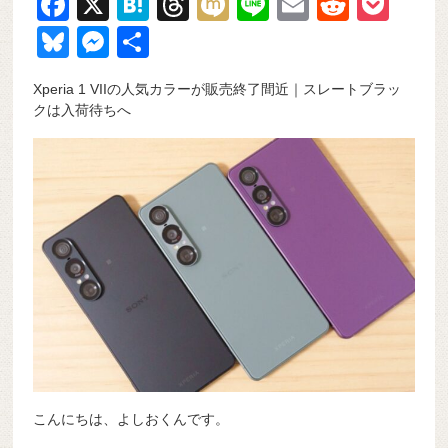
F
X
H
T
M
Li
E
R
P
a
at
hr
ixi
n
m
e
o
Bl
M
共
c
e
e
e
ail
d
ck
u
e
有
Xperia 1 VIIの人気カラーが販売終了間近｜スレートブラッ
e
n
a
di
et
e
ss
クは入荷待ちへ
b
a
d
t
sk
e
o
s
y
n
o
g
k
er
こんにちは、よしおくんです。