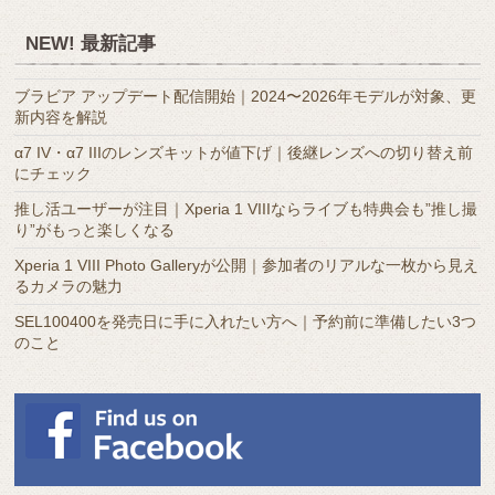
別
ア
NEW! 最新記事
ー
カ
ブラビア アップデート配信開始｜2024〜2026年モデルが対象、更
イ
新内容を解説
ブ
α7 IV・α7 IIIのレンズキットが値下げ｜後継レンズへの切り替え前
にチェック
推し活ユーザーが注目｜Xperia 1 VIIIならライブも特典会も”推し撮
り”がもっと楽しくなる
Xperia 1 VIII Photo Galleryが公開｜参加者のリアルな一枚から見え
るカメラの魅力
SEL100400を発売日に手に入れたい方へ｜予約前に準備したい3つ
のこと