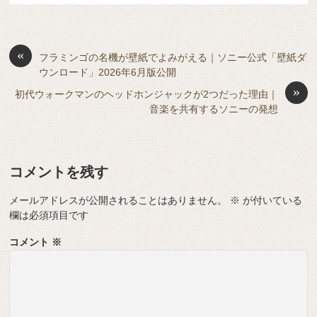
e
n
a
di
et
e
ss
b
a
d
t
sk
e
o
s
«
y
n
フラミンゴの名機が壁紙でよみがえる｜ソニー公式「壁紙ダ
ウンロード」2026年6月版公開
o
g
»
初代ウォークマンのヘッドホンジャックが2つだった理由｜
k
er
音楽を共有するソニーの発想
コメントを残す
メールアドレスが公開されることはありません。
※
が付いている
欄は必須項目です
コメント
※