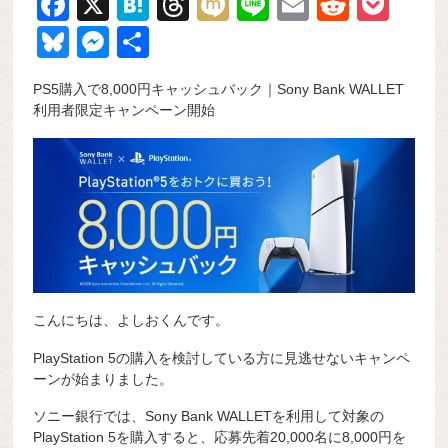
F
X
H
T
M
Li
E
R
P
a
at
hr
ixi
n
m
e
o
Bl
M
共
c
e
e
e
ail
d
ck
u
e
有
PS5購入で8,000円キャッシュバック｜Sony Bank WALLET
e
n
a
di
et
e
ss
利用者限定キャンペーン開始
b
a
d
t
sk
e
o
s
y
n
o
g
k
er
こんにちは、よしおくんです。
PlayStation 5の購入を検討している方に見逃せないキャンペ
ーンが始まりました。
ソニー銀行では、Sony Bank WALLETを利用して対象の
PlayStation 5を購入すると、応募先着20,000名に8,000円を