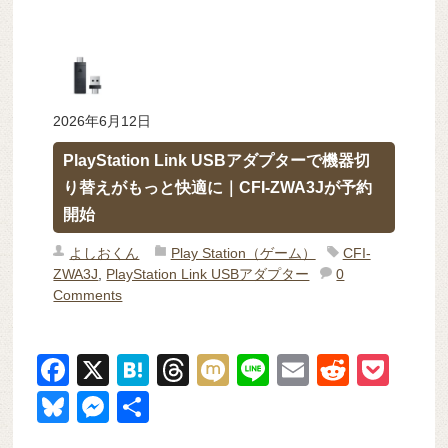
2026年6月12日
PlayStation Link USBアダプターで機器切
り替えがもっと快適に｜CFI-ZWA3Jが予約
開始
よしおくん
Play Station（ゲーム）
CFI-
ZWA3J
,
PlayStation Link USBアダプター
0
Comments
F
X
H
T
M
Li
E
R
P
a
at
hr
ixi
n
m
e
o
Bl
M
共
c
e
e
e
ail
d
ck
u
e
有