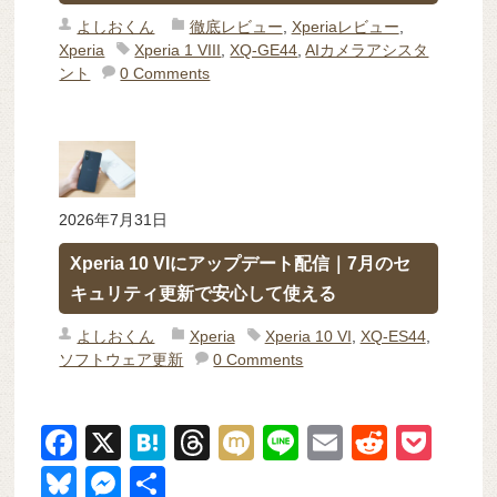
よしおくん
徹底レビュー
,
Xperiaレビュー
,
Xperia
Xperia 1 VIII
,
XQ-GE44
,
AIカメラアシスタ
ント
0 Comments
2026年7月31日
Xperia 10 VIにアップデート配信｜7月のセ
キュリティ更新で安心して使える
よしおくん
Xperia
Xperia 10 VI
,
XQ-ES44
,
ソフトウェア更新
0 Comments
F
X
H
T
M
Li
E
R
P
a
at
hr
ixi
n
m
e
o
Bl
M
共