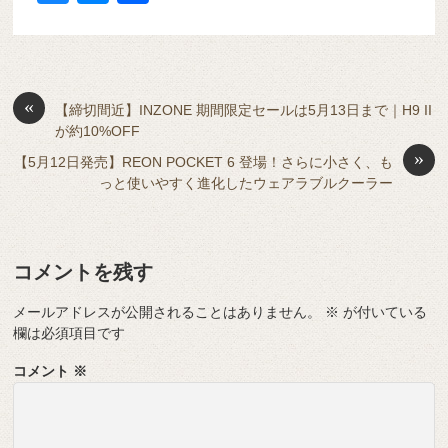
c
e
e
e
ail
d
ck
u
e
有
e
n
a
di
et
e
ss
b
a
d
t
sk
e
o
s
«
y
n
【締切間近】INZONE 期間限定セールは5月13日まで｜H9 II
が約10%OFF
o
g
»
【5月12日発売】REON POCKET 6 登場！さらに小さく、も
k
er
っと使いやすく進化したウェアラブルクーラー
コメントを残す
メールアドレスが公開されることはありません。
※
が付いている
欄は必須項目です
コメント
※