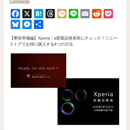
Comments
F
X
H
T
M
Li
E
R
P
a
at
hr
ixi
n
m
e
o
Bl
M
共
c
e
e
e
ail
d
ck
u
e
有
【事前準備編】Xperia・α新製品発表前にチェック！ソニー
e
n
a
di
et
e
ss
ストアでお得に購入する4つの方法
b
a
d
t
sk
e
o
s
y
n
o
g
k
er