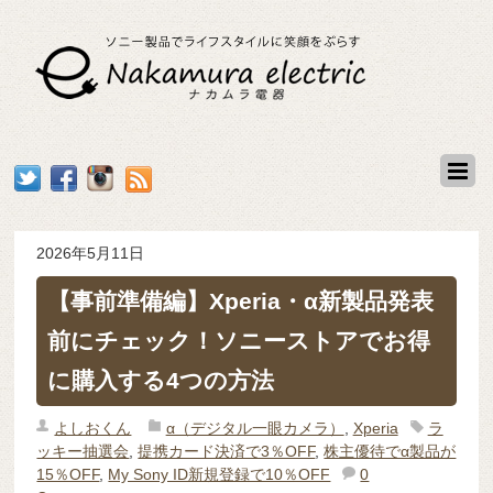
2026年5月11日
【事前準備編】Xperia・α新製品発表
前にチェック！ソニーストアでお得
に購入する4つの方法
よしおくん
α（デジタル一眼カメラ）
,
Xperia
ラ
ッキー抽選会
,
提携カード決済で3％OFF
,
株主優待でα製品が
15％OFF
,
My Sony ID新規登録で10％OFF
0