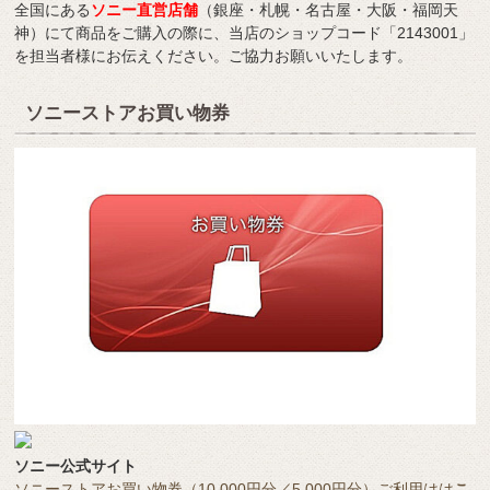
全国にある
ソニー直営店舗
（銀座・札幌・名古屋・大阪・福岡天
神）にて商品をご購入の際に、当店のショップコード「2143001」
を担当者様にお伝えください。ご協力お願いいたします。
ソニーストアお買い物券
ソニー公式サイト
ソニーストアお買い物券（10,000円分／5,000円分）ご利用はは
こ