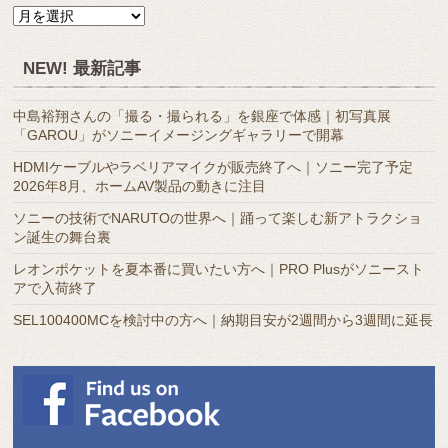
月
別
ア
NEW! 最新記事
ー
カ
中島裕翔さんの「撮る・撮られる」を銀座で体感｜初写真展
イ
「GAROU」がソニーイメージングギャラリーで開幕
ブ
HDMIケーブルやラベリアマイクが販売終了へ｜ソニー完了予定
2026年8月、ホームAV製品の動きに注目
ソニーの技術でNARUTOの世界へ｜踊って楽しむ新アトラクショ
ン誕生の舞台裏
レオンポケットを夏本番に買いたい方へ｜PRO Plusがソニースト
アで入荷終了
SEL100400MCを検討中の方へ｜納期目安が2週間から3週間に延長