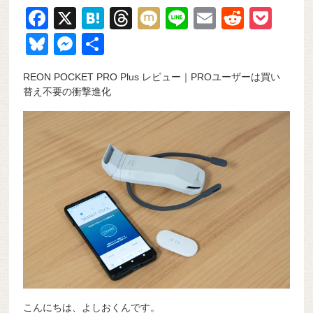
F
X
H
T
M
Li
E
R
P
a
at
hr
ixi
n
m
e
o
Bl
M
共
c
e
e
e
ail
d
ck
u
e
有
REON POCKET PRO Plus レビュー｜PROユーザーは買い
e
n
a
di
et
e
ss
替え不要の衝撃進化
b
a
d
t
sk
e
o
s
y
n
o
g
k
er
こんにちは、よしおくんです。