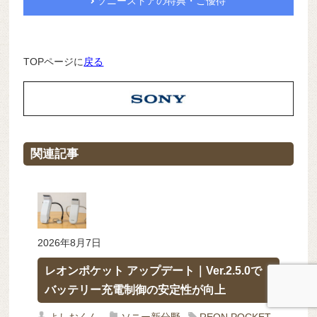
ソニーストアの特典・ご優待
TOPページに
戻る
関連記事
2026年8月7日
レオンポケット アップデート｜Ver.2.5.0で
バッテリー充電制御の安定性が向上
よしおくん
ソニー新分野
REON POCKET
,