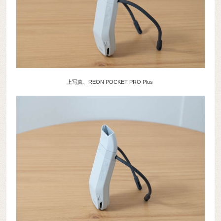
上写真、REON POCKET PRO Plus