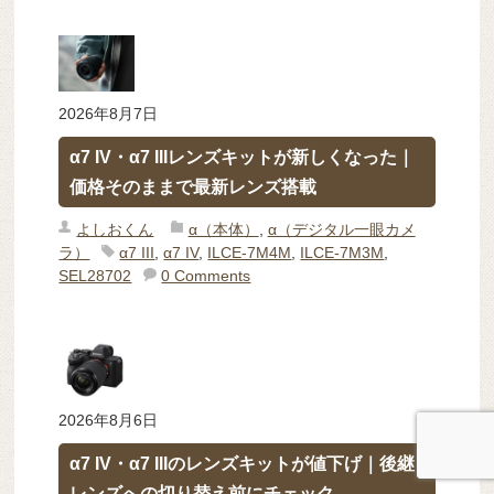
2026年8月7日
α7 IV・α7 IIIレンズキットが新しくなった｜
価格そのままで最新レンズ搭載
よしおくん
α（本体）
,
α（デジタル一眼カメ
ラ）
α7 III
,
α7 IV
,
ILCE-7M4M
,
ILCE-7M3M
,
SEL28702
0 Comments
2026年8月6日
α7 IV・α7 IIIのレンズキットが値下げ｜後継
レンズへの切り替え前にチェック