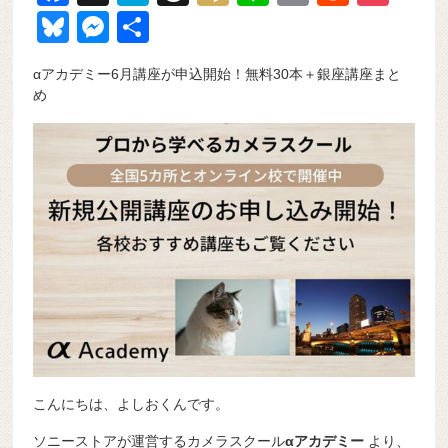
a
at
hr
ixi
n
m
e
o
Bl
M
共
c
e
e
e
ail
d
ck
u
e
有
αアカデミー6月講座が申込開始！無料30本＋銀座講座まと
e
n
a
di
et
e
ss
め
b
a
d
t
sk
e
o
s
y
n
o
g
k
er
こんにちは、よしおくんです。
ソニーストアが運営するカメラスクール
αアカデミー
より、