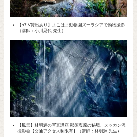
【α7 V貸出あり】よこはま動物園ズーラシアで動物撮影
（講師：小川晃代 先生）
【風景】林明輝の写真講座 那須塩原の秘境、スッカン沢
撮影会【交通アクセス制限有】（講師：林明輝 先生）