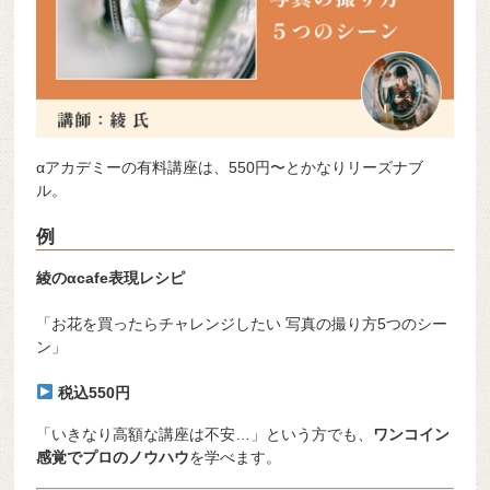
αアカデミーの有料講座は、550円〜とかなりリーズナブ
ル。
例
綾のαcafe表現レシピ
「お花を買ったらチャレンジしたい 写真の撮り方5つのシー
ン」
税込550円
「いきなり高額な講座は不安…」という方でも、
ワンコイン
感覚でプロのノウハウ
を学べます。