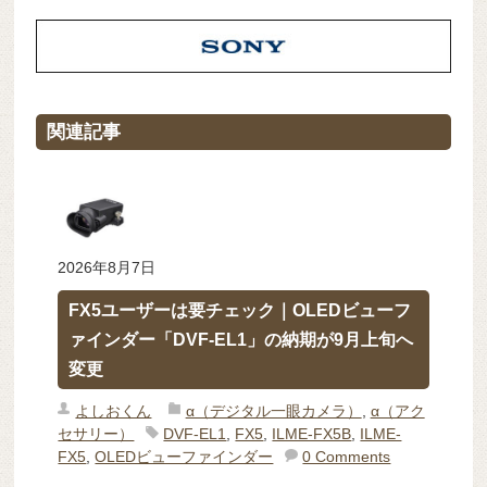
関連記事
2026年8月7日
FX5ユーザーは要チェック｜OLEDビューフ
ァインダー「DVF-EL1」の納期が9月上旬へ
変更
よしおくん
α（デジタル一眼カメラ）
,
α（アク
セサリー）
DVF-EL1
,
FX5
,
ILME-FX5B
,
ILME-
FX5
,
OLEDビューファインダー
0 Comments