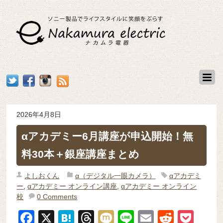
2026年4月8日
αアカデミー6月講座が申込開始！無
料30本＋銀座講座まとめ
よしおくん
α（デジタル一眼カメラ）
αアカデミ
ー
,
αアカデミー オンライン講座
,
αアカデミー オンライン
校
0 Comments
F
X
H
T
M
Li
E
R
P