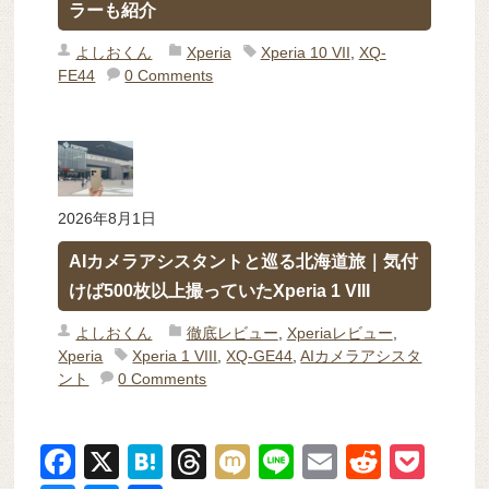
ラーも紹介
よしおくん
Xperia
Xperia 10 VII
,
XQ-
FE44
0 Comments
2026年8月1日
AIカメラアシスタントと巡る北海道旅｜気付
けば500枚以上撮っていたXperia 1 VIII
よしおくん
徹底レビュー
,
Xperiaレビュー
,
Xperia
Xperia 1 VIII
,
XQ-GE44
,
AIカメラアシスタ
ント
0 Comments
F
X
H
T
M
Li
E
R
P