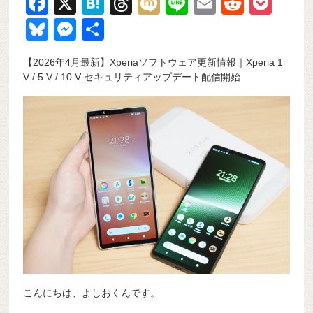
F
X
H
T
M
Li
E
R
P
a
at
hr
ixi
n
m
e
o
Bl
M
共
c
e
e
e
ail
d
ck
u
e
有
【2026年4月最新】Xperiaソフトウェア更新情報｜Xperia 1
e
n
a
di
et
e
ss
V / 5 V / 10 V セキュリティアップデート配信開始
b
a
d
t
sk
e
o
s
y
n
o
g
k
er
こんにちは、よしおくんです。