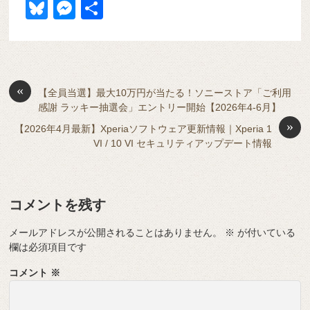
a
at
hr
ixi
n
m
e
o
Bl
M
共
c
e
e
e
ail
d
ck
u
e
有
e
n
a
di
et
e
ss
b
a
d
t
sk
e
o
s
«
y
n
【全員当選】最大10万円が当たる！ソニーストア「ご利用
感謝 ラッキー抽選会」エントリー開始【2026年4-6月】
o
g
»
【2026年4月最新】Xperiaソフトウェア更新情報｜Xperia 1
k
er
VI / 10 VI セキュリティアップデート情報
コメントを残す
メールアドレスが公開されることはありません。
※
が付いている
欄は必須項目です
コメント
※