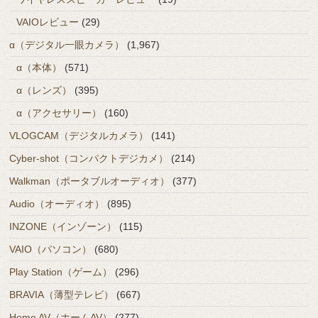
VAIOレビュー
(29)
α（デジタル一眼カメラ）
(1,967)
α（本体）
(571)
α（レンズ）
(395)
α（アクセサリー）
(160)
VLOGCAM（デジタルカメラ）
(141)
Cyber-shot（コンパクトデジカメ）
(214)
Walkman（ポータブルオーディオ）
(377)
Audio（オーディオ）
(895)
INZONE（インゾーン）
(115)
VAIO（パソコン）
(680)
Play Station（ゲーム）
(296)
BRAVIA（薄型テレビ）
(667)
Home AV（ホームAV）
(277)