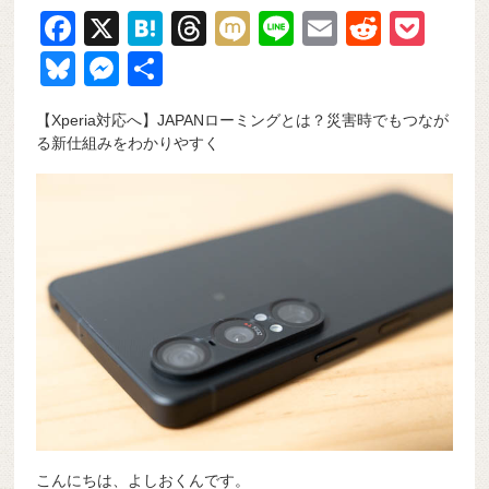
F
X
H
T
M
Li
E
R
P
a
at
hr
ixi
n
m
e
o
Bl
M
共
c
e
e
e
ail
d
ck
u
e
有
【Xperia対応へ】JAPANローミングとは？災害時でもつなが
e
n
a
di
et
e
ss
る新仕組みをわかりやすく
b
a
d
t
sk
e
o
s
y
n
o
g
k
er
こんにちは、よしおくんです。