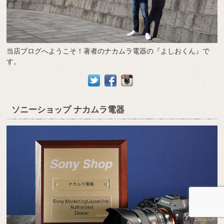
当店ブログへようこそ！著者のナカムラ電器の『よしおくん』で
す。
ソニーショップ ナカムラ電器