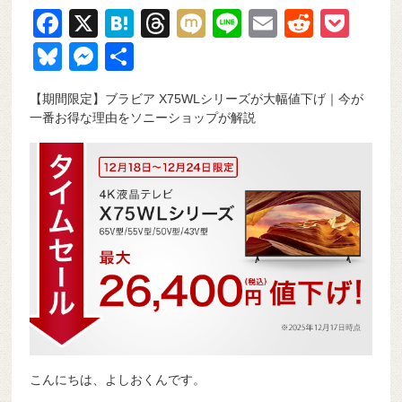
F
X
H
T
M
Li
E
R
P
a
at
hr
ixi
n
m
e
o
Bl
M
共
c
e
e
e
ail
d
ck
u
e
有
【期間限定】ブラビア X75WLシリーズが大幅値下げ｜今が
e
n
a
di
et
e
ss
一番お得な理由をソニーショップが解説
b
a
d
t
sk
e
o
s
y
n
o
g
k
er
こんにちは、よしおくんです。