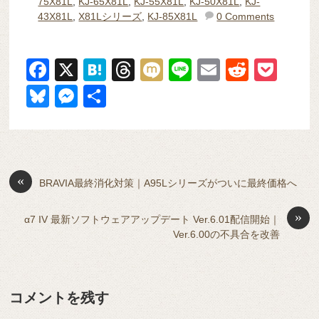
75X81L
,
KJ-65X81L
,
KJ-55X81L
,
KJ-50X81L
,
KJ-
43X81L
,
X81Lシリーズ
,
KJ-85X81L
0 Comments
F
X
H
T
M
Li
E
R
P
a
at
hr
ixi
n
m
e
o
Bl
M
共
c
e
e
e
ail
d
ck
u
e
有
e
n
a
di
et
e
ss
b
a
d
t
sk
e
o
s
«
y
n
BRAVIA最終消化対策｜A95Lシリーズがついに最終価格へ
o
g
»
α7 IV 最新ソフトウェアアップデート Ver.6.01配信開始｜
k
er
Ver.6.00の不具合を改善
コメントを残す