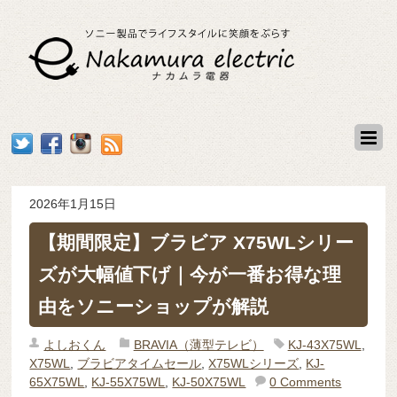
2026年1月15日
【期間限定】ブラビア X75WLシリー
ズが大幅値下げ｜今が一番お得な理
由をソニーショップが解説
よしおくん
BRAVIA（薄型テレビ）
KJ-43X75WL
,
X75WL
,
ブラビアタイムセール
,
X75WLシリーズ
,
KJ-
65X75WL
,
KJ-55X75WL
,
KJ-50X75WL
0 Comments