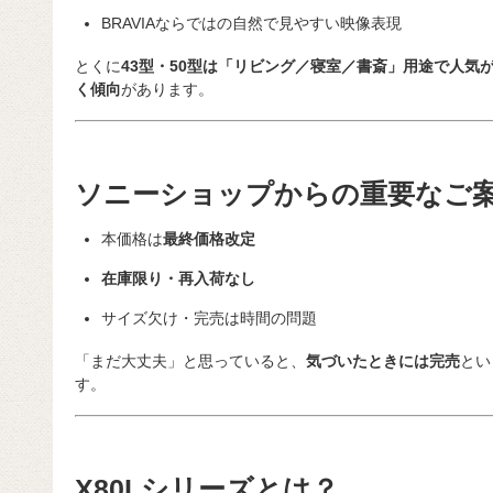
BRAVIAならではの自然で見やすい映像表現
とくに
43型・50型は「リビング／寝室／書斎」用途で人気
く傾向
があります。
ソニーショップからの重要なご
本価格は
最終価格改定
在庫限り・再入荷なし
サイズ欠け・完売は時間の問題
「まだ大丈夫」と思っていると、
気づいたときには完売
とい
す。
X80Lシリーズとは？