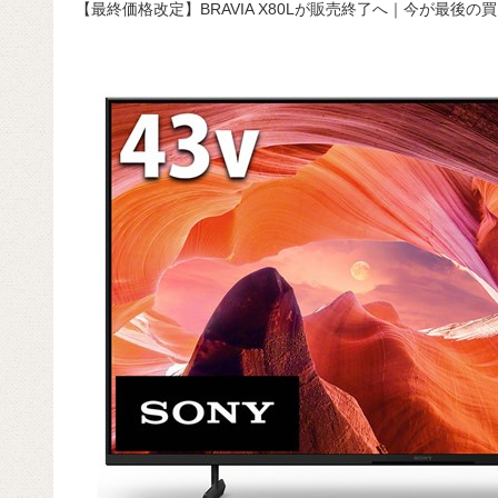
【最終価格改定】BRAVIA X80Lが販売終了へ｜今が最後の
c
e
e
e
ail
d
c
e
n
a
di
e
b
a
d
t
o
s
o
k