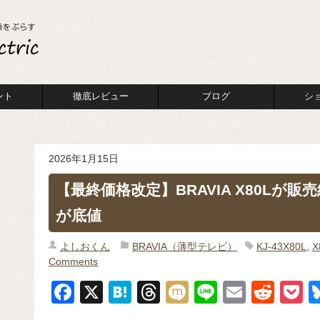
ント
徹底レビュー
ブログ
シ
2026年1月15日
【最終価格改定】BRAVIA X80Lが販
が底値
よしおくん
BRAVIA（薄型テレビ）
KJ-43X80L
,
Comments
F
X
H
T
M
Li
E
R
P
a
at
hr
ixi
n
m
e
o