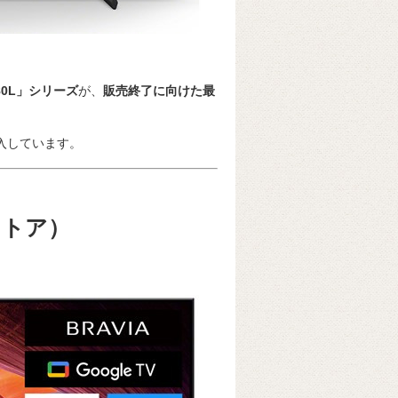
X80L」シリーズ
が、
販売終了に向けた最
入しています。
ストア）