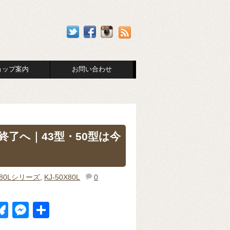
ョップ案内
お問い合わせ
売終了へ｜43型・50型は今
X80Lシリーズ
,
KJ-50X80L
0
Bl
M
共
u
e
有