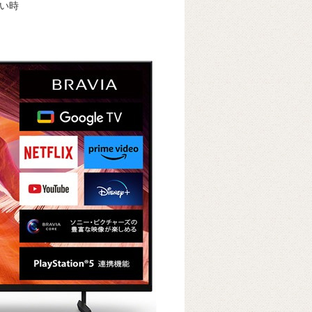
買い時
k
e
ss
t
sk
e
y
n
g
er