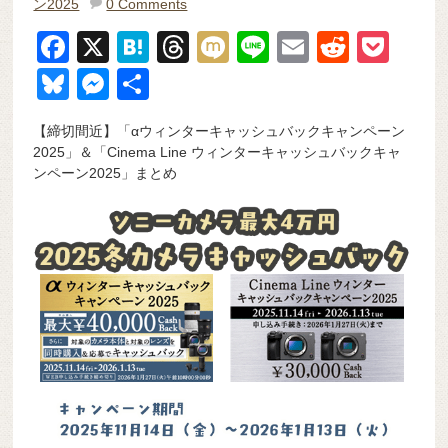
ン2025
0 Comments
F
X
H
T
M
Li
E
R
P
a
at
hr
ixi
n
m
e
o
Bl
M
共
c
e
e
e
ail
d
ck
u
e
有
【締切間近】「αウィンターキャッシュバックキャンペーン
e
n
a
di
et
e
ss
2025」＆「Cinema Line ウィンターキャッシュバックキャ
b
a
d
t
sk
e
ンペーン2025」まとめ
o
s
y
n
o
g
k
er