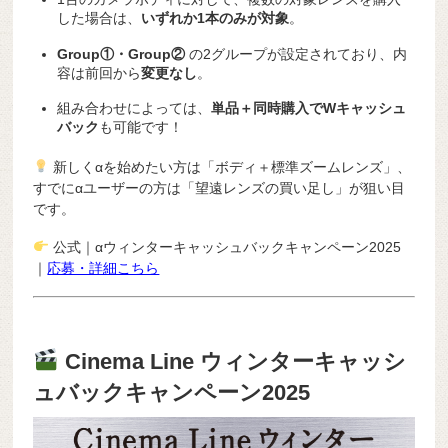
した場合は、
いずれか1本のみが対象
。
Group①・Group②
の2グループが設定されており、内
容は前回から
変更なし
。
組み合わせによっては、
単品＋同時購入でWキャッシュ
バック
も可能です！
新しくαを始めたい方は「ボディ＋標準ズームレンズ」、
すでにαユーザーの方は「望遠レンズの買い足し」が狙い目
です。
公式｜αウィンターキャッシュバックキャンペーン2025
｜
応募・詳細こちら
Cinema Line ウィンターキャッシ
ュバックキャンペーン2025