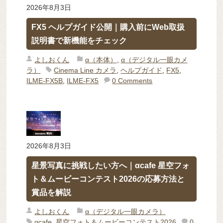
2026年8月3日
FX5 ヘルプガイド公開｜購入前にWeb取扱
説明書で新機能をチェック
よしおくん
α（本体）
,
α（デジタル一眼カメ
ラ）
Cinema Line カメラ
,
ヘルプガイド
,
FX5
,
ILME-FX5B
,
ILME-FX5
0 Comments
2026年8月3日
星景写真に挑戦したい方へ｜αcafe 星空フォ
ト＆ムービーコンテスト2026の応募方法と
賞品を解説
よしおくん
α（デジタル一眼カメラ）
αcafe
,
星空フォト＆ムービーコンテスト2026
0