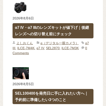
2026年8月6日
α7 IV・α7 IIIのレンズキットが値下げ｜後継
レンズへの切り替え前にチェック
よしおくん
α（デジタル一眼カメラ）
α7
III
,
ILCE-7M4K
,
α7 IV
,
SEL2870
,
ILCE-7M3K
0
Comments
2026年8月5日
SEL100400を発売日に手に入れたい方へ｜
予約前に準備したい3つのこと