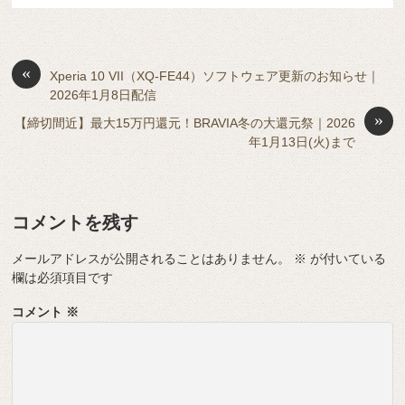
e
n
a
di
et
e
ss
b
a
d
t
sk
e
o
s
«
y
n
Xperia 10 VII（XQ-FE44）ソフトウェア更新のお知らせ｜
2026年1月8日配信
o
g
»
【締切間近】最大15万円還元！BRAVIA冬の大還元祭｜2026
k
er
年1月13日(火)まで
コメントを残す
メールアドレスが公開されることはありません。
※
が付いている
欄は必須項目です
コメント
※