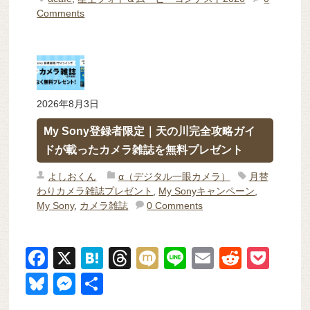
Comments
2026年8月3日
My Sony登録者限定｜天の川完全攻略ガイ
ドが載ったカメラ雑誌を無料プレゼント
よしおくん
α（デジタル一眼カメラ）
月替
わりカメラ雑誌プレゼント
,
My Sonyキャンペーン
,
My Sony
,
カメラ雑誌
0 Comments
F
X
H
T
M
Li
E
R
P
a
at
hr
ixi
n
m
e
o
Bl
M
共
c
e
e
e
ail
d
ck
u
e
有