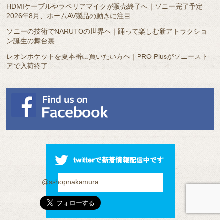
HDMIケーブルやラベリアマイクが販売終了へ｜ソニー完了予定
2026年8月、ホームAV製品の動きに注目
ソニーの技術でNARUTOの世界へ｜踊って楽しむ新アトラクショ
ン誕生の舞台裏
レオンポケットを夏本番に買いたい方へ｜PRO Plusがソニースト
アで入荷終了
@sshopnakamura