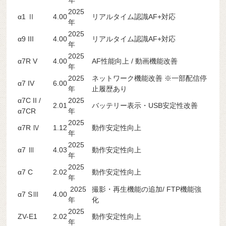
年
2025
α1 Ⅱ
4.00
リアルタイム認識AF+対応
年
2025
α9 III
4.00
リアルタイム認識AF+対応
年
2025
α7R V
4.00
AF性能向上 / 動画機能改善
年
2025
ネットワーク機能改善 ※一部配信停
α7 IV
6.00
年
止履歴あり
α7C II /
2025
2.01
バッテリー表示・USB安定性改善
α7CR
年
2025
α7R Ⅳ
1.12
動作安定性向上
年
2025
α7 Ⅲ
4.03
動作安定性向上
年
2025
α7 C
2.02
動作安定性向上
年
2025
撮影・再生機能の追加/ FTP機能強
α7 SⅢ
4.00
年
化
2025
ZV-E1
2.02
動作安定性向上
年