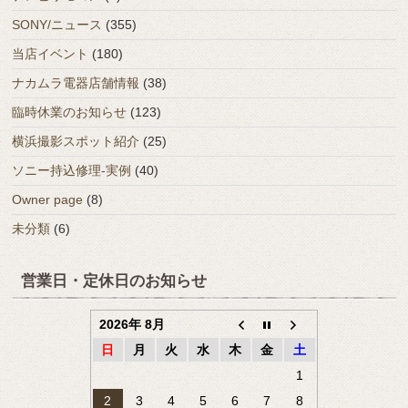
SONY/ニュース
(355)
当店イベント
(180)
ナカムラ電器店舗情報
(38)
臨時休業のお知らせ
(123)
横浜撮影スポット紹介
(25)
ソニー持込修理-実例
(40)
Owner page
(8)
未分類
(6)
営業日・定休日のお知らせ
2026年 8月
日
月
火
水
木
金
土
1
2
3
4
5
6
7
8