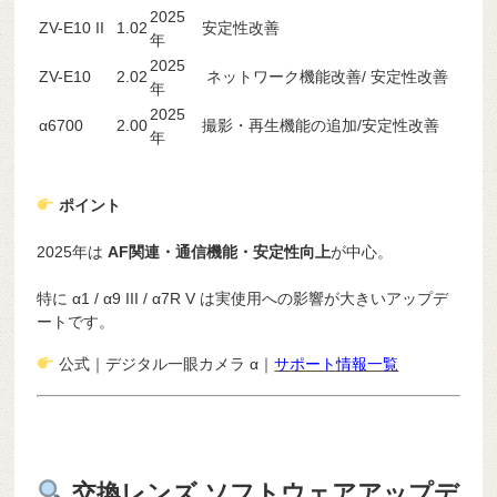
2025
ZV-E10 II
1.02
安定性改善
年
2025
ZV-E10
2.02
ネットワーク機能改善/ 安定性改善
年
2025
α6700
2.00
撮影・再生機能の追加/安定性改善
年
ポイント
2025年は
AF関連・通信機能・安定性向上
が中心。
特に α1 / α9 III / α7R V は実使用への影響が大きいアップデ
ートです。
公式｜デジタル一眼カメラ α｜
サポート情報一覧
交換レンズ ソフトウェアアップデ