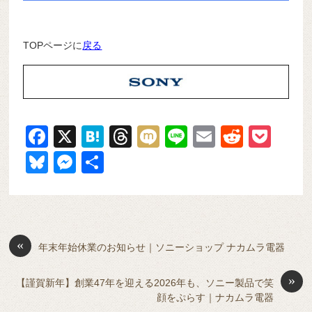
TOPページに
戻る
F
X
H
T
M
Li
E
R
P
a
at
hr
ixi
n
m
e
o
Bl
M
共
c
e
e
e
ail
d
ck
u
e
有
e
n
a
di
et
e
ss
b
a
d
t
sk
e
o
s
«
y
n
年末年始休業のお知らせ｜ソニーショップ ナカムラ電器
o
g
»
【謹賀新年】創業47年を迎える2026年も、ソニー製品で笑
k
er
顔をぷらす｜ナカムラ電器