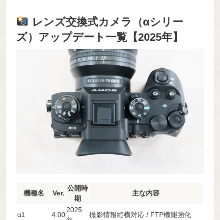
レンズ交換式カメラ（αシリー
ズ）アップデート一覧【2025年】
公開時
機種名
Ver.
主な内容
期
2025
α1
4.00
撮影情報縦横対応 / FTP機能強化