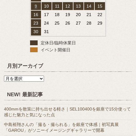
9
10
11
12
13
14
15
16
17
18
19
20
21
22
23
24
25
26
27
28
29
30
31
定休日/臨時休業日
イベント開催日
月別アーカイブ
月
別
ア
NEW! 最新記事
ー
カ
400mmを散策に持ち出せる軽さ｜SEL100400を銀座で15分使って
イ
感じた魅力と気になった点
ブ
中島裕翔さんの「撮る・撮られる」を銀座で体感｜初写真展
「GAROU」がソニーイメージングギャラリーで開幕