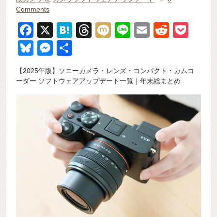
Comments
F
X
H
T
M
Li
E
R
P
a
at
hr
ixi
n
m
e
o
Bl
M
共
c
e
e
e
ail
d
ck
u
e
有
【2025年版】ソニーカメラ・レンズ・コンパクト・カムコ
e
n
a
di
et
e
ss
ーダー ソフトウェアアップデート一覧｜年末総まとめ
b
a
d
t
sk
e
o
s
y
n
o
g
k
er