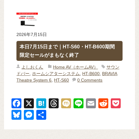
2026年7月15日
本日7月15日まで｜HT-S60・HT-B600期間
限定セールがまもなく終了
よしおくん
Home AV（ホームAV）
サウン
ドバー
,
ホームシアターシステム
,
HT-B600
,
BRAVIA
Theatre System 6
,
HT-S60
0 Comments
F
X
H
T
M
Li
E
R
P
a
at
hr
ixi
n
m
e
o
Bl
M
共
c
e
e
e
ail
d
ck
u
e
有
e
n
a
di
et
e
ss