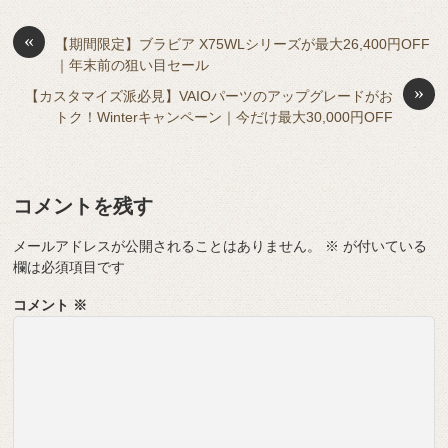
b
a
d
t
sk
e
o
s
«
y
n
【期間限定】ブラビア X75WLシリーズが最大26,400円OFF
｜年末前の狙い目セール
o
g
»
【カスタマイズ派必見】VAIOパーツのアップグレードがお
k
er
トク！Winterキャンペーン｜今だけ最大30,000円OFF
コメントを残す
メールアドレスが公開されることはありません。
※
が付いている
欄は必須項目です
コメント
※