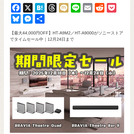
F
X
H
T
M
Li
E
R
P
a
at
hr
ixi
n
m
e
o
Bl
M
共
c
e
e
e
ail
d
ck
u
e
有
【最大44,000円OFF】HT-A9M2／HT-A9000がソニーストア
e
n
a
di
et
e
ss
でタイムセール中｜12月24日まで
b
a
d
t
sk
e
o
s
y
n
o
g
k
er