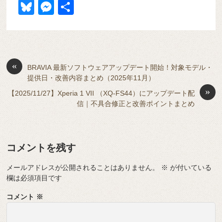
a
at
hr
ixi
n
m
e
o
Bl
M
共
c
e
e
e
ail
d
ck
u
e
有
e
n
a
di
et
e
ss
b
a
d
t
sk
e
o
s
«
y
n
BRAVIA 最新ソフトウェアアップデート開始！対象モデル・
提供日・改善内容まとめ（2025年11月）
o
g
»
【2025/11/27】Xperia 1 VII （XQ-FS44）にアップデート配
k
er
信｜不具合修正と改善ポイントまとめ
コメントを残す
メールアドレスが公開されることはありません。
※
が付いている
欄は必須項目です
コメント
※