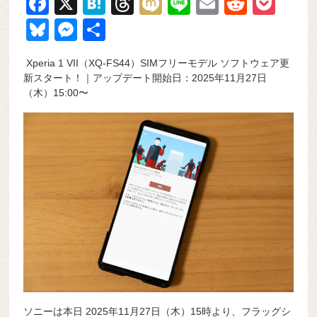
F
X
H
T
M
Li
E
R
P
a
at
hr
ixi
n
m
e
o
Bl
M
共
c
e
e
e
ail
d
ck
u
e
有
Xperia 1 VII（XQ-FS44）SIMフリーモデル ソフトウェア更
e
n
a
di
et
e
ss
新スタート！｜アップデート開始日：2025年11月27日
b
a
d
t
sk
e
（木）15:00〜
o
s
y
n
o
g
k
er
ソニーは本日 2025年11月27日（木）15時より、フラッグシ