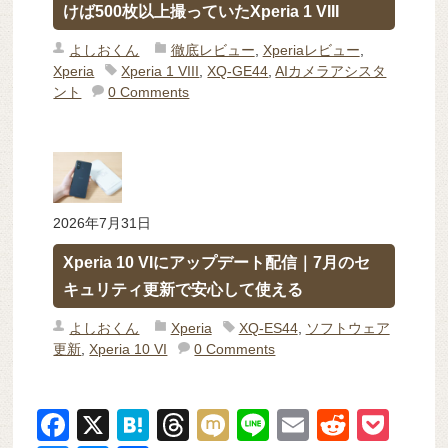
けば500枚以上撮っていたXperia 1 VIII
よしおくん
徹底レビュー
,
Xperiaレビュー
,
Xperia
Xperia 1 VIII
,
XQ-GE44
,
AIカメラアシスタ
ント
0 Comments
2026年7月31日
Xperia 10 VIにアップデート配信｜7月のセ
キュリティ更新で安心して使える
よしおくん
Xperia
XQ-ES44
,
ソフトウェア
更新
,
Xperia 10 VI
0 Comments
F
X
H
T
M
Li
E
R
P