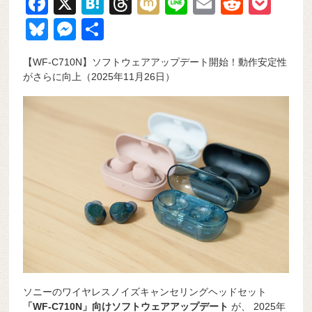
F
X
H
T
M
Li
E
R
P
a
at
hr
ixi
n
m
e
o
Bl
M
共
c
e
e
e
ail
d
ck
u
e
有
【WF-C710N】ソフトウェアアップデート開始！動作安定性
e
n
a
di
et
e
ss
がさらに向上（2025年11月26日）
b
a
d
t
sk
e
o
s
y
n
o
g
k
er
ソニーのワイヤレスノイズキャンセリングヘッドセット
「WF-C710N」向けソフトウェアアップデート
が、 2025年