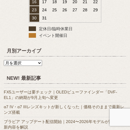
16
17
18
19
20
21
22
23
24
25
26
27
28
29
30
31
定休日/臨時休業日
イベント開催日
月別アーカイブ
月
別
ア
NEW! 最新記事
ー
カ
FX5ユーザーは要チェック｜OLEDビューファインダー「DVF-
イ
EL1」の納期が9月上旬へ変更
ブ
α7 IV・α7 IIIレンズキットが新しくなった｜価格そのままで最新レ
ンズ搭載
ブラビア アップデート配信開始｜2024〜2026年モデルが対象、更
新内容を解説