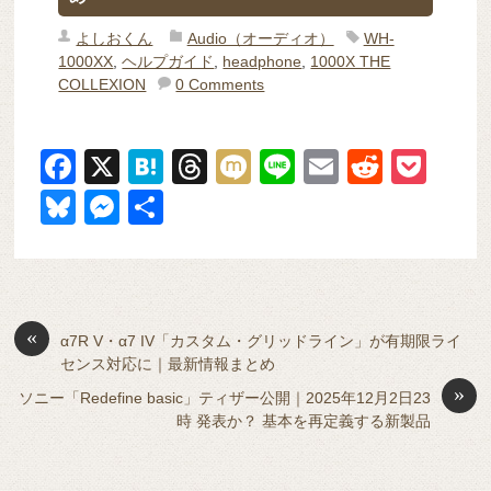
よしおくん
Audio（オーディオ）
WH-
1000XX
,
ヘルプガイド
,
headphone
,
1000X THE
COLLEXION
0 Comments
F
X
H
T
M
Li
E
R
P
a
at
hr
ixi
n
m
e
o
Bl
M
共
c
e
e
e
ail
d
ck
u
e
有
e
n
a
di
et
e
ss
b
a
d
t
sk
e
o
s
«
y
n
α7R V・α7 IV「カスタム・グリッドライン」が有期限ライ
センス対応に｜最新情報まとめ
o
g
»
ソニー「Redefine basic」ティザー公開｜2025年12月2日23
k
er
時 発表か？ 基本を再定義する新製品