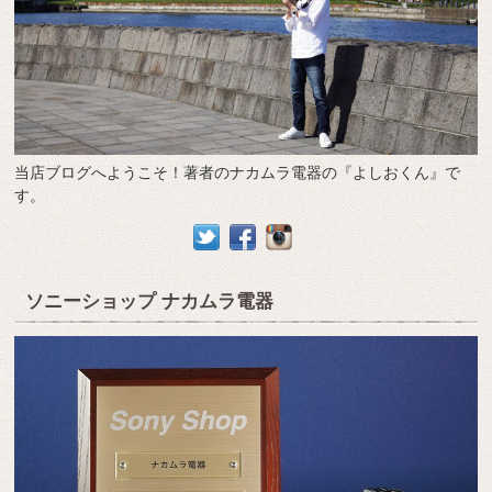
当店ブログへようこそ！著者のナカムラ電器の『よしおくん』で
す。
ソニーショップ ナカムラ電器