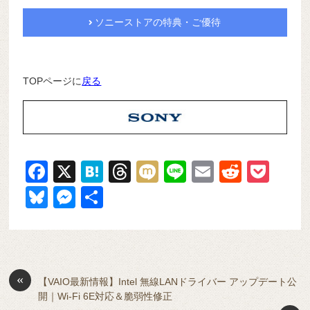
ソニーストアの特典・ご優待
TOPページに
戻る
F
X
H
T
M
Li
E
R
P
a
at
hr
ixi
n
m
e
o
Bl
M
共
c
e
e
e
ail
d
ck
u
e
有
e
n
a
di
et
e
ss
b
a
d
t
sk
e
o
s
«
y
n
【VAIO最新情報】Intel 無線LANドライバー アップデート公
開｜Wi-Fi 6E対応＆脆弱性修正
o
g