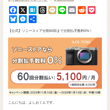
F
X
H
T
M
Li
E
R
P
a
at
hr
ixi
n
m
e
o
Bl
M
共
c
e
e
e
ail
d
ck
u
e
有
【公式】ソニーストア分割60回まで分割払手数料0%！
e
n
a
di
et
e
ss
b
a
d
t
sk
e
o
s
y
n
o
g
k
er
こんにちは、よしおくんです。