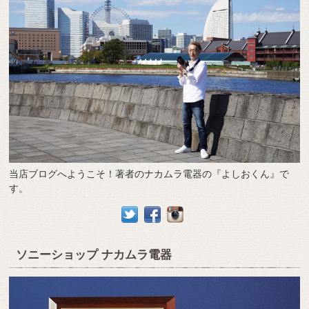
当店ブログへようこそ！著者のナカムラ電器の『よしおくん』で
す。
ソニーショップ ナカムラ電器