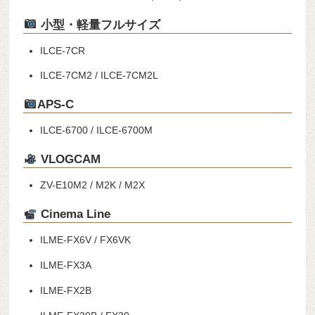
小型・軽量フルサイズ
ILCE-7CR
ILCE-7CM2 / ILCE-7CM2L
APS-C
ILCE-6700 / ILCE-6700M
VLOGCAM
ZV-E10M2 / M2K / M2X
Cinema Line
ILME-FX6V / FX6VK
ILME-FX3A
ILME-FX2B