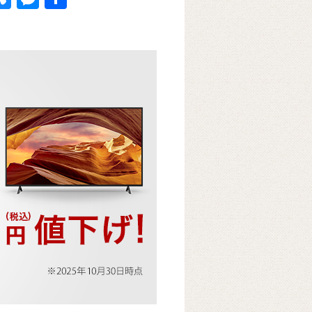
u
e
有
k
e
ss
t
sk
e
y
n
g
er