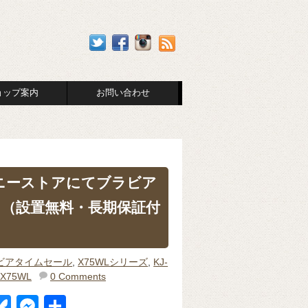
ョップ案内
お問い合わせ
ソニーストアにてブラビア
FF！（設置無料・長期保証付
ビアタイムセール
,
X75WLシリーズ
,
KJ-
3X75WL
0 Comments
Bl
M
共