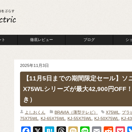
ント
徹底レビュー
ブログ
シ
2025年11月3日
【11月5日までの期間限定セール】
X75WLシリーズが最大42,900円O
き）
よしおくん
BRAVIA（薄型テレビ）
X75WL
,
ブラ
75X75WL
,
KJ-65X75WL
,
KJ-55X75WL
,
KJ-50X75WL
,
KJ-4
F
X
H
T
M
Li
E
R
P