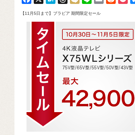
a
at
hr
ixi
n
m
e
o
【11月5日まで】ブラビア 期間限定セール
c
e
e
e
ail
d
c
e
n
a
di
e
b
a
d
t
o
s
o
k