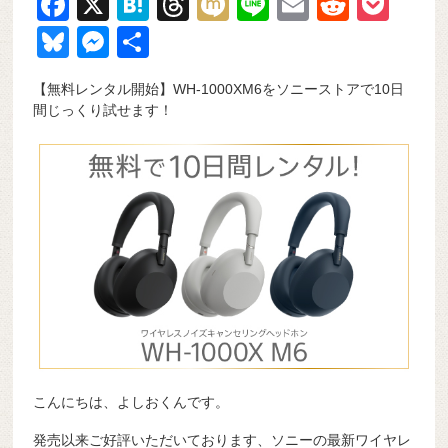
F
X
H
T
M
Li
E
R
P
a
at
hr
ixi
n
m
e
o
Bl
M
共
c
e
e
e
ail
d
ck
u
e
有
【無料レンタル開始】WH-1000XM6をソニーストアで10日
e
n
a
di
et
e
ss
間じっくり試せます！
b
a
d
t
sk
e
o
s
y
n
o
g
k
er
こんにちは、よしおくんです。
発売以来ご好評いただいております、ソニーの最新ワイヤレ