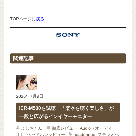
TOPページに
戻る
関連記事
2026年7月9日
IER-M500を試聴｜「楽器を聴く楽しさ」が
一段と広がるインイヤーモニター
よしおくん
徹底レビュー
,
Audio（オーディ
オ）
,
ヘッドホンレビュー
headphone
,
ステレオヘ