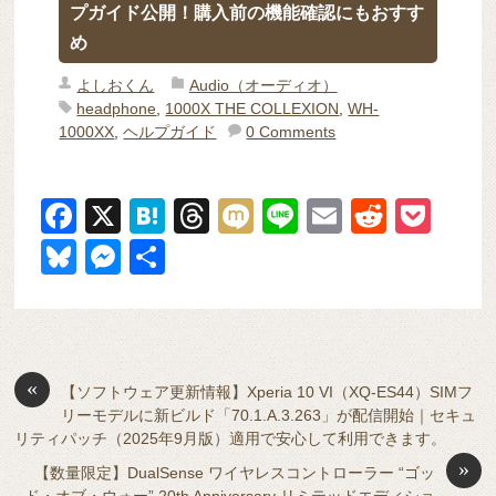
プガイド公開！購入前の機能確認にもおすす
め
よしおくん
Audio（オーディオ）
headphone
,
1000X THE COLLEXION
,
WH-
1000XX
,
ヘルプガイド
0 Comments
F
X
H
T
M
Li
E
R
P
a
at
hr
ixi
n
m
e
o
Bl
M
共
c
e
e
e
ail
d
ck
u
e
有
e
n
a
di
et
e
ss
b
a
d
t
sk
e
o
s
«
y
n
【ソフトウェア更新情報】Xperia 10 VI（XQ-ES44）SIMフ
リーモデルに新ビルド「70.1.A.3.263」が配信開始｜セキュ
o
g
リティパッチ（2025年9月版）適用で安心して利用できます。
k
er
»
【数量限定】DualSense ワイヤレスコントローラー “ゴッ
ド・オブ・ウォー” 20th Anniversary リミテッドエディショ