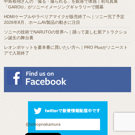
中島裕翔さんの「撮る・撮られる」を銀座で体感｜初写真展
「GAROU」がソニーイメージングギャラリーで開幕
HDMIケーブルやラベリアマイクが販売終了へ｜ソニー完了予定
2026年8月、ホームAV製品の動きに注目
ソニーの技術でNARUTOの世界へ｜踊って楽しむ新アトラクショ
ン誕生の舞台裏
レオンポケットを夏本番に買いたい方へ｜PRO Plusがソニースト
アで入荷終了
@sshopnakamura