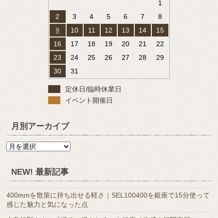
1
2
3
4
5
6
7
8
9
10
11
12
13
14
15
16
17
18
19
20
21
22
23
24
25
26
27
28
29
30
31
定休日/臨時休業日
イベント開催日
月別アーカイブ
月
別
ア
NEW! 最新記事
ー
カ
400mmを散策に持ち出せる軽さ｜SEL100400を銀座で15分使って
イ
感じた魅力と気になった点
ブ