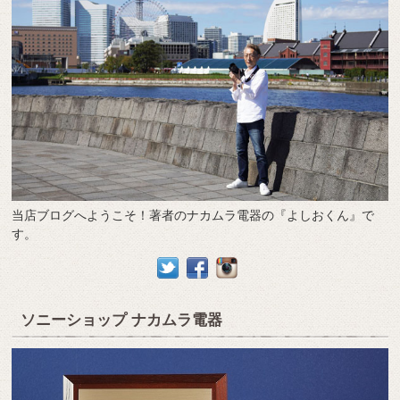
当店ブログへようこそ！著者のナカムラ電器の『よしおくん』で
す。
ソニーショップ ナカムラ電器