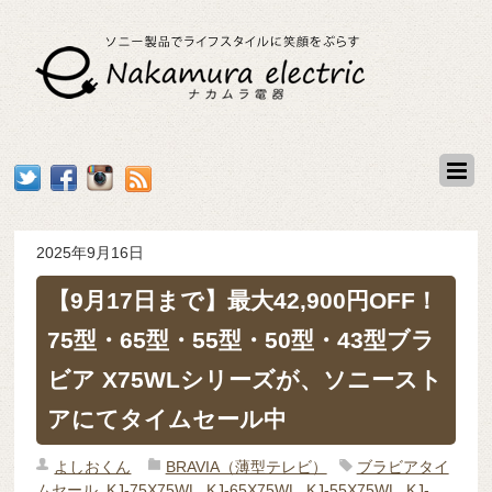
2025年9月16日
【9月17日まで】最大42,900円OFF！
75型・65型・55型・50型・43型ブラ
ビア X75WLシリーズが、ソニースト
アにてタイムセール中
よしおくん
BRAVIA（薄型テレビ）
ブラビアタイ
ムセール
,
KJ-75X75WL
,
KJ-65X75WL
,
KJ-55X75WL
,
KJ-