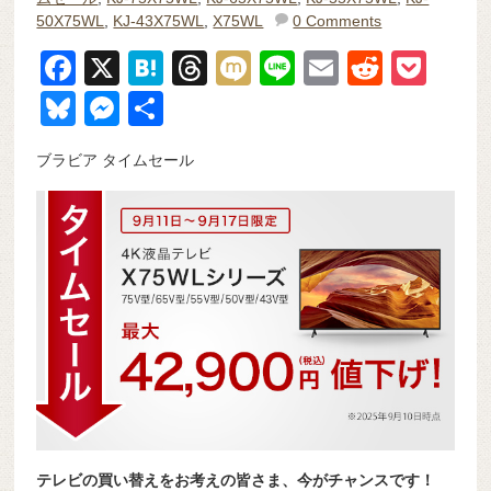
50X75WL
,
KJ-43X75WL
,
X75WL
0 Comments
F
X
H
T
M
Li
E
R
P
a
at
hr
ixi
n
m
e
o
Bl
M
共
c
e
e
e
ail
d
ck
u
e
有
ブラビア タイムセール
e
n
a
di
et
e
ss
b
a
d
t
sk
e
o
s
y
n
o
g
k
er
テレビの買い替えをお考えの皆さま、今がチャンスです！