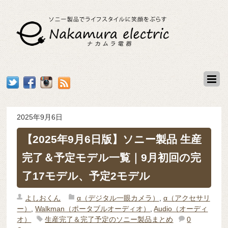
2025年9月6日
【2025年9月6日版】ソニー製品 生産
完了＆予定モデル一覧｜9月初回の完
了17モデル、予定2モデル
よしおくん
α（デジタル一眼カメラ）
,
α（アクセサリ
ー）
,
Walkman（ポータブルオーディオ）
,
Audio（オーディ
オ）
生産完了＆完了予定のソニー製品まとめ
0