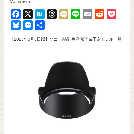
Comments
F
X
H
T
M
Li
E
R
P
a
at
hr
ixi
n
m
e
o
Bl
M
共
c
e
e
e
ail
d
ck
u
e
有
【2025年9月6日版】ソニー製品 生産完了＆予定モデル一覧
e
n
a
di
et
e
ss
b
a
d
t
sk
e
o
s
y
n
o
g
k
er