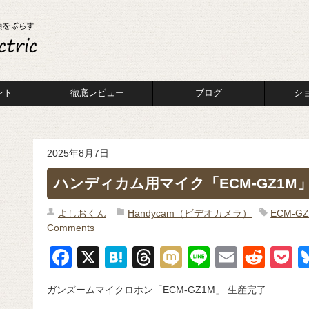
ント
徹底レビュー
ブログ
シ
2025年8月7日
ハンディカム用マイク「ECM-GZ1M
よしおくん
Handycam（ビデオカメラ）
ECM-G
Comments
F
X
H
T
M
Li
E
R
P
a
at
hr
ixi
n
m
e
o
ガンズームマイクロホン「ECM-GZ1M」 生産完了
c
e
e
e
ail
d
c