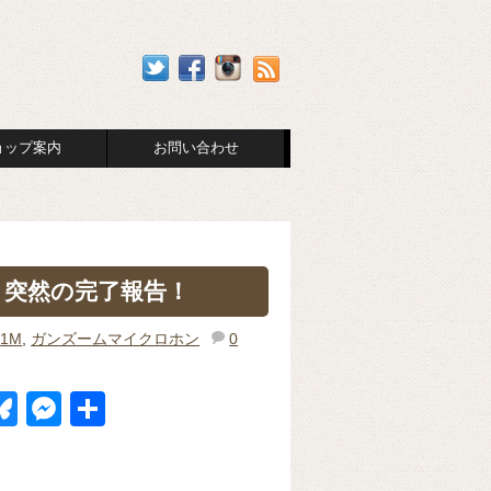
ョップ案内
お問い合わせ
」突然の完了報告！
Z1M
,
ガンズームマイクロホン
0
Bl
M
共
u
e
有
k
e
ss