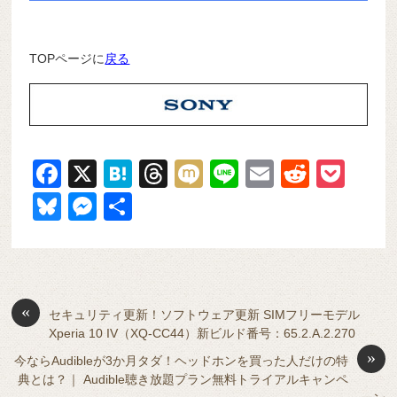
TOPページに
戻る
F
X
H
T
M
Li
E
R
P
a
at
hr
ixi
n
m
e
o
Bl
M
共
c
e
e
e
ail
d
ck
u
e
有
e
n
a
di
et
e
ss
b
a
d
t
sk
e
o
s
«
y
n
セキュリティ更新！ソフトウェア更新 SIMフリーモデル
Xperia 10 IV（XQ-CC44）新ビルド番号：65.2.A.2.270
o
g
»
今ならAudibleが3か月タダ！ヘッドホンを買った人だけの特
k
er
典とは？｜ Audible聴き放題プラン無料トライアルキャンペ