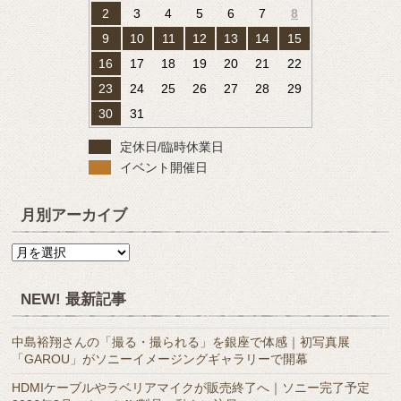
2
3
4
5
6
7
8
9
10
11
12
13
14
15
16
17
18
19
20
21
22
23
24
25
26
27
28
29
30
31
定休日/臨時休業日
イベント開催日
月別アーカイブ
月
別
ア
NEW! 最新記事
ー
カ
中島裕翔さんの「撮る・撮られる」を銀座で体感｜初写真展
イ
「GAROU」がソニーイメージングギャラリーで開幕
ブ
HDMIケーブルやラベリアマイクが販売終了へ｜ソニー完了予定