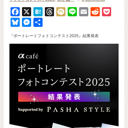
F
X
H
T
M
Li
E
R
P
a
at
hr
ixi
n
m
e
o
Bl
M
共
c
e
e
e
ail
d
ck
u
e
有
『ポートレートフォトコンテスト2025』結果発表
e
n
a
di
et
e
ss
b
a
d
t
sk
e
o
s
y
n
o
g
k
er