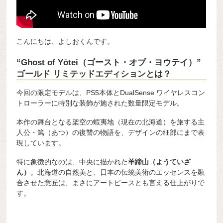
こんにちは、よしおくんです。
“Ghost of Yōtei（ゴースト・オブ・ヨウテイ）”
ゴールド リミテッドエディションとは？
今回の限定モデルは、PS5本体とDualSense ワイヤレスコン
トローラーに特別な装飾が施された数量限定モデル。
本作の舞台となる架空の蝦夷地（現在の北海道）を旅する主
人公・篤（あつ）の復讐の物語を、デザインの細部にまで表
現しています。
特に象徴的なのは、中央に描かれた
羊蹄山（ようていざ
ん）
。北海道の自然美と、日本の伝統美術のエッセンスを融
合させた意匠は、まさにアートピースとも言える仕上がりで
す。