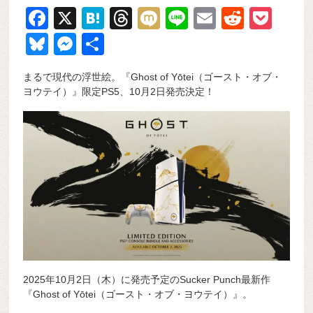
F
X
H
T
M
Li
E
R
P
a
at
hr
ixi
n
m
e
o
Bl
M
共
c
e
e
e
ail
d
ck
u
e
有
まるで現代の浮世絵。『Ghost of Yōtei（ゴースト・オブ・
e
n
a
di
et
e
ss
ヨウテイ）』限定PS5、10月2日発売決定！
b
a
d
t
sk
e
o
s
y
n
o
g
k
er
2025年10月2日（木）に発売予定のSucker Punch最新作
『Ghost of Yōtei（ゴースト・オブ・ヨウテイ）』。