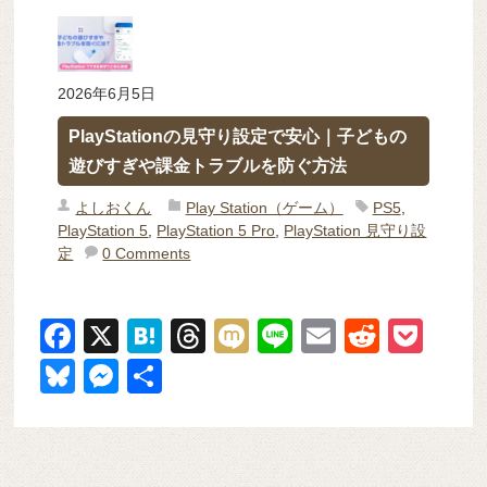
2026年6月5日
PlayStationの見守り設定で安心｜子どもの
遊びすぎや課金トラブルを防ぐ方法
よしおくん
Play Station（ゲーム）
PS5
,
PlayStation 5
,
PlayStation 5 Pro
,
PlayStation 見守り設
定
0 Comments
F
X
H
T
M
Li
E
R
P
a
at
hr
ixi
n
m
e
o
Bl
M
共
c
e
e
e
ail
d
ck
u
e
有
e
n
a
di
et
e
ss
b
a
d
t
sk
e