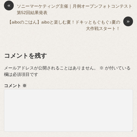
o
s
«
y
n
ソニーマーケティング主催｜月例オープンフォトコンテスト
第52回結果発表
o
g
»
【aiboのごはん】aiboと楽しむ夏！ドキッともぐもぐ♪夏の
k
er
大作戦スタート！
コメントを残す
メールアドレスが公開されることはありません。
※
が付いている
欄は必須項目です
コメント
※