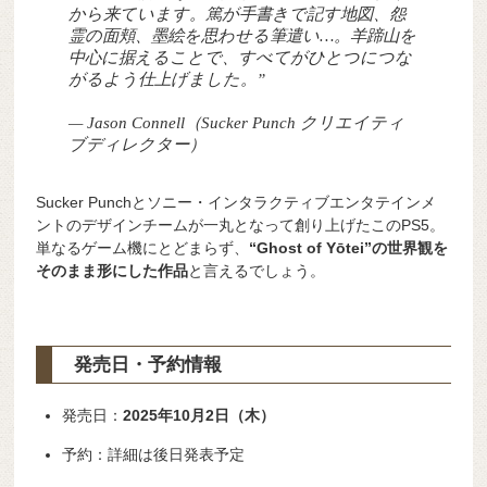
から来ています。篤が手書きで記す地図、怨
霊の面頬、墨絵を思わせる筆遣い…。羊蹄山を
中心に据えることで、すべてがひとつにつな
がるよう仕上げました。”
— Jason Connell（Sucker Punch クリエイティ
ブディレクター）
Sucker Punchとソニー・インタラクティブエンタテインメ
ントのデザインチームが一丸となって創り上げたこのPS5。
単なるゲーム機にとどまらず、
“Ghost of Yōtei”の世界観を
そのまま形にした作品
と言えるでしょう。
発売日・予約情報
発売日：
2025年10月2日（木）
予約：詳細は後日発表予定