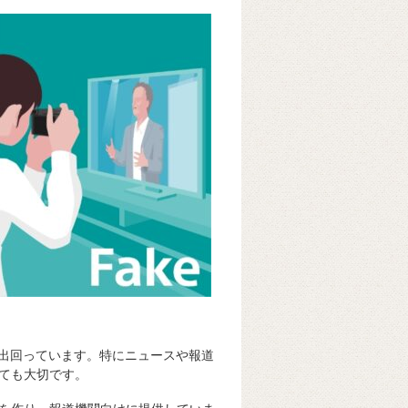
k
e
ss
t
sk
e
y
n
g
er
ん出回っています。特にニュースや報道
ても大切です。