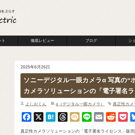
ント
徹底レビュー
ブログ
シ
2025年6月26日
ソニーデジタル一眼カメラα 写真の“
カメラソリューションの「電子署名ラ
よしおくん
α（デジタル一眼カメラ）
真正性カメ
F
X
H
T
M
Li
E
R
P
a
at
hr
ixi
n
m
e
o
真正性カメラソリューションの「電子署名ライセンス」販売