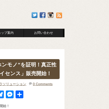
ョップ案内
お問い合わせ
ホンモノ”を証明！真正性
イセンス」販売開始！
ラソリューション
0 Comments
Bl
M
共
u
e
有
開始！