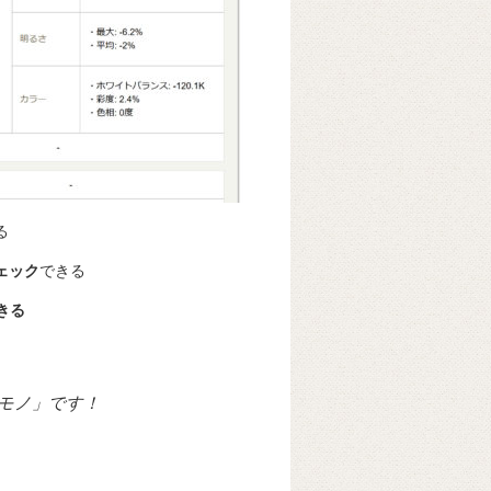
る
ェック
できる
きる
モノ」です！