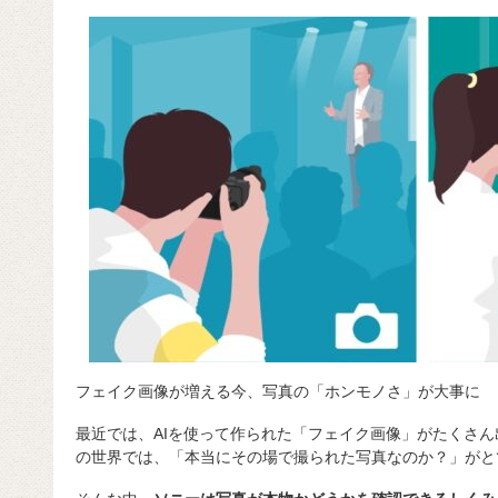
c
e
e
e
ail
d
c
e
n
a
di
e
b
a
d
t
o
s
o
k
フェイク画像が増える今、写真の「ホンモノさ」が大事に
最近では、AIを使って作られた「フェイク画像」がたくさ
の世界では、「本当にその場で撮られた写真なのか？」がと