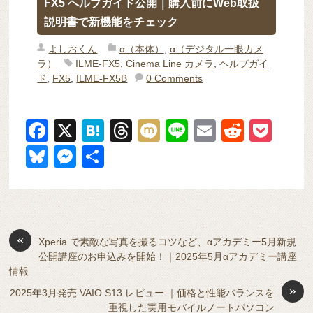
FX5 ヘルプガイド公開｜購入前にWeb取扱
説明書で新機能をチェック
よしおくん
α（本体）
,
α（デジタル一眼カメ
ラ）
ILME-FX5
,
Cinema Line カメラ
,
ヘルプガイ
ド
,
FX5
,
ILME-FX5B
0 Comments
F
X
H
T
M
Li
E
R
P
a
at
hr
ixi
n
m
e
o
Bl
M
共
c
e
e
e
ail
d
ck
u
e
有
e
n
a
di
et
e
ss
b
a
d
t
sk
e
o
s
«
y
n
Xperia で素敵な写真を撮るコツなど、αアカデミー5月新規
公開講座のお申込みを開始！｜2025年5月αアカデミー講座
o
g
情報
k
er
»
2025年3月発売 VAIO S13 レビュー ｜価格と性能バランスを
重視した実用モバイルノートパソコン