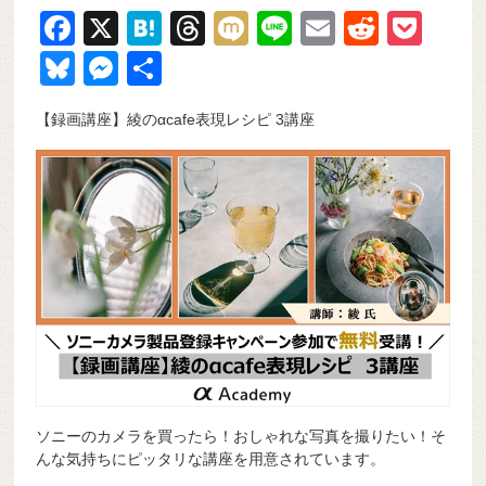
F
X
H
T
M
Li
E
R
P
a
at
hr
ixi
n
m
e
o
Bl
M
共
c
e
e
e
ail
d
ck
u
e
有
【録画講座】綾のαcafe表現レシピ 3講座
e
n
a
di
et
e
ss
b
a
d
t
sk
e
o
s
y
n
o
g
k
er
ソニーのカメラを買ったら！おしゃれな写真を撮りたい！そ
んな気持ちにピッタリな講座を用意されています。