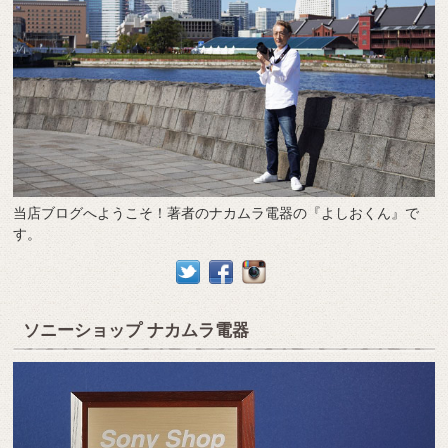
当店ブログへようこそ！著者のナカムラ電器の『よしおくん』で
す。
ソニーショップ ナカムラ電器