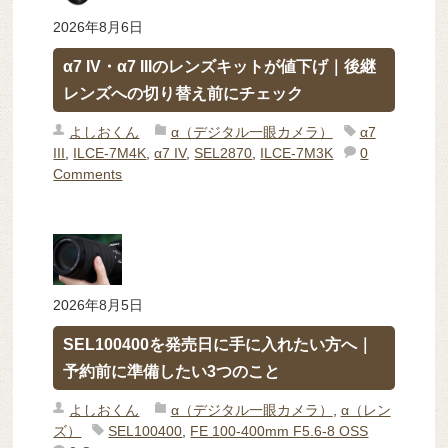
2026年8月6日
α7 IV・α7 IIIのレンズキットが値下げ｜後継
レンズへの切り替え前にチェック
よしおくん
α（デジタル一眼カメラ）
α7
III
,
ILCE-7M4K
,
α7 IV
,
SEL2870
,
ILCE-7M3K
0
Comments
2026年8月5日
SEL100400を発売日に手に入れたい方へ｜
予約前に準備したい3つのこと
よしおくん
α（デジタル一眼カメラ）
,
α（レン
ズ）
SEL100400
,
FE 100-400mm F5.6-8 OSS