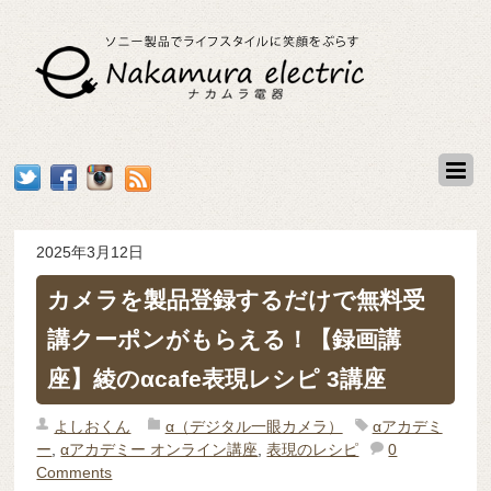
2025年3月12日
カメラを製品登録するだけで無料受
講クーポンがもらえる！【録画講
座】綾のαcafe表現レシピ 3講座
よしおくん
α（デジタル一眼カメラ）
αアカデミ
ー
,
αアカデミー オンライン講座
,
表現のレシピ
0
Comments