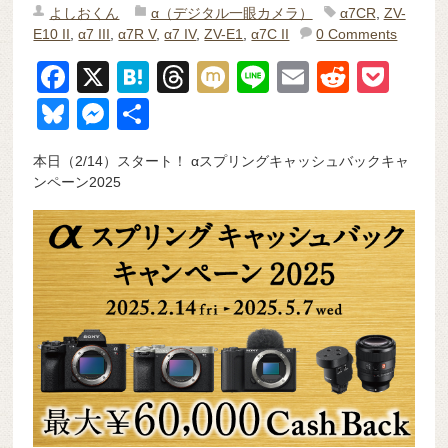
よしおくん
α（デジタル一眼カメラ）
α7CR
,
ZV-
E10 II
,
α7 III
,
α7R V
,
α7 IV
,
ZV-E1
,
α7C II
0 Comments
F
X
H
T
M
Li
E
R
P
a
at
hr
ixi
n
m
e
o
Bl
M
共
c
e
e
e
ail
d
ck
u
e
有
本日（2/14）スタート！ αスプリングキャッシュバックキャ
e
n
a
di
et
e
ss
ンペーン2025
b
a
d
t
sk
e
o
s
y
n
o
g
k
er