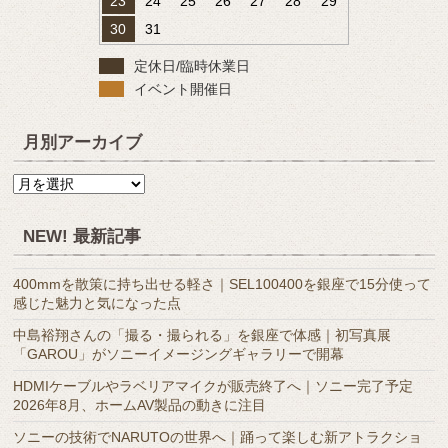
23
24
25
26
27
28
29
30
31
定休日/臨時休業日
イベント開催日
月別アーカイブ
月
別
ア
NEW! 最新記事
ー
カ
400mmを散策に持ち出せる軽さ｜SEL100400を銀座で15分使って
イ
感じた魅力と気になった点
ブ
中島裕翔さんの「撮る・撮られる」を銀座で体感｜初写真展
「GAROU」がソニーイメージングギャラリーで開幕
HDMIケーブルやラベリアマイクが販売終了へ｜ソニー完了予定
2026年8月、ホームAV製品の動きに注目
ソニーの技術でNARUTOの世界へ｜踊って楽しむ新アトラクショ