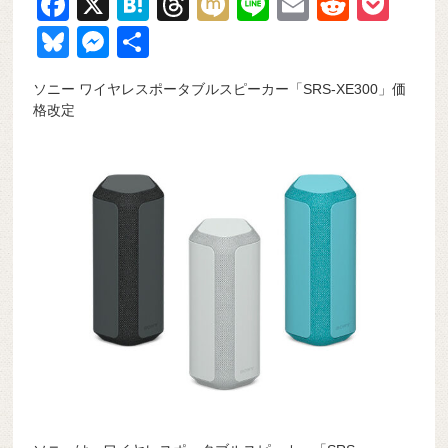
F
X
H
T
M
Li
E
R
P
a
at
hr
ixi
n
m
e
o
Bl
M
共
c
e
e
e
ail
d
ck
u
e
有
ソニー ワイヤレスポータブルスピーカー「SRS-XE300」価
e
n
a
di
et
e
ss
格改定
b
a
d
t
sk
e
o
s
y
n
o
g
k
er