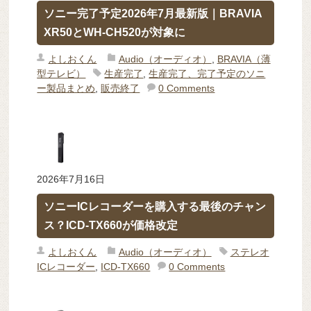
ソニー完了予定2026年7月最新版｜BRAVIA
XR50とWH-CH520が対象に
よしおくん
Audio（オーディオ）
,
BRAVIA（薄
型テレビ）
生産完了
,
生産完了、完了予定のソニ
ー製品まとめ
,
販売終了
0 Comments
2026年7月16日
ソニーICレコーダーを購入する最後のチャン
ス？ICD-TX660が価格改定
よしおくん
Audio（オーディオ）
ステレオ
ICレコーダー
,
ICD-TX660
0 Comments