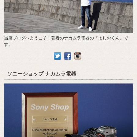
当店ブログへようこそ！著者のナカムラ電器の『よしおくん』で
す。
ソニーショップ ナカムラ電器