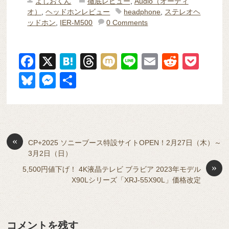
よしおくん
徹底レビュー
,
Audio（オーディ
オ）
,
ヘッドホンレビュー
headphone
,
ステレオヘ
ッドホン
,
IER-M500
0 Comments
F
X
H
T
M
Li
E
R
P
a
at
hr
ixi
n
m
e
o
Bl
M
共
c
e
e
e
ail
d
ck
u
e
有
e
n
a
di
et
e
ss
b
a
d
t
sk
e
o
s
«
y
n
CP+2025 ソニーブース特設サイトOPEN！2月27日（木）～
3月2日（日）
o
g
»
5,500円値下げ！ 4K液晶テレビ ブラビア 2023年モデル
k
er
X90Lシリーズ「XRJ-55X90L」価格改定
コメントを残す