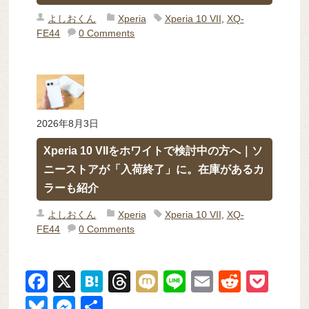
よしおくん
Xperia
Xperia 10 VII
,
XQ-
FE44
0 Comments
2026年8月3日
Xperia 10 VIIをホワイトで検討中の方へ｜ソ
ニーストアが「入荷終了」に。在庫があるカ
ラーも紹介
よしおくん
Xperia
Xperia 10 VII
,
XQ-
FE44
0 Comments
F
X
H
T
M
Li
E
R
P
a
at
hr
ixi
n
m
e
o
Bl
M
共