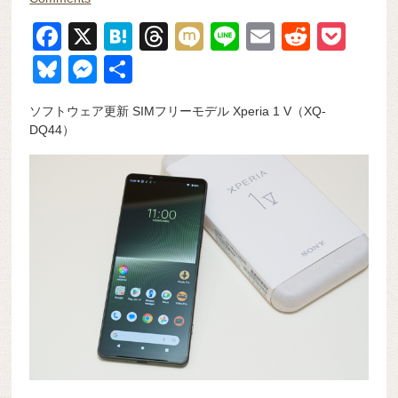
F
X
H
T
M
Li
E
R
P
a
at
hr
ixi
n
m
e
o
Bl
M
共
c
e
e
e
ail
d
ck
u
e
有
ソフトウェア更新 SIMフリーモデル Xperia 1 V（XQ-
e
n
a
di
et
e
ss
DQ44）
b
a
d
t
sk
e
o
s
y
n
o
g
k
er