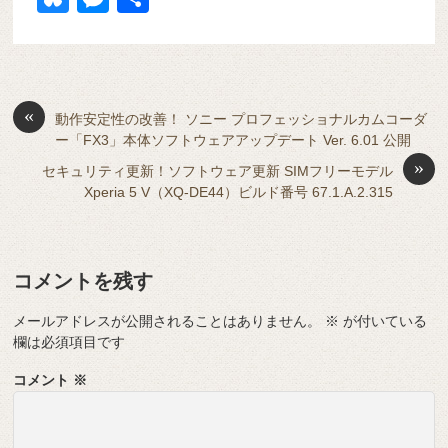
c
e
e
e
ail
d
ck
u
e
有
e
n
a
di
et
e
ss
b
a
d
t
sk
e
o
s
«
y
n
動作安定性の改善！ ソニー プロフェッショナルカムコーダ
ー「FX3」本体ソフトウェアアップデート Ver. 6.01 公開
o
g
»
セキュリティ更新！ソフトウェア更新 SIMフリーモデル
k
er
Xperia 5 V（XQ-DE44）ビルド番号 67.1.A.2.315
コメントを残す
メールアドレスが公開されることはありません。
※
が付いている
欄は必須項目です
コメント
※