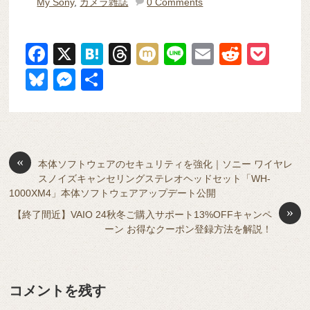
My Sony
,
カメラ雑誌
0 Comments
F
X
H
T
M
Li
E
R
P
a
at
hr
ixi
n
m
e
o
Bl
M
共
c
e
e
e
ail
d
ck
u
e
有
e
n
a
di
et
e
ss
b
a
d
t
sk
e
o
s
«
y
n
本体ソフトウェアのセキュリティを強化｜ソニー ワイヤレ
スノイズキャンセリングステレオヘッドセット「WH-
o
g
1000XM4」本体ソフトウェアアップデート公開
k
er
»
【終了間近】VAIO 24秋冬ご購入サポート13%OFFキャンペ
ーン お得なクーポン登録方法を解説！
コメントを残す