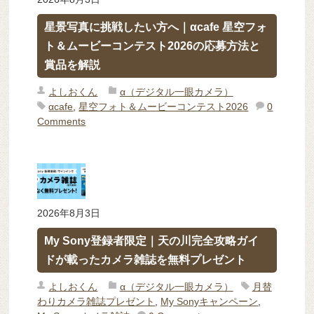
星景写真に挑戦したい方へ｜αcafe 星空フォ
ト＆ムービーコンテスト2026の応募方法と
賞品を解説
よしおくん
α（デジタル一眼カメラ）
αcafe
,
星空フォト＆ムービーコンテスト2026
0
Comments
2026年8月3日
My Sony登録者限定｜天の川完全攻略ガイ
ドが載ったカメラ雑誌を無料プレゼント
よしおくん
α（デジタル一眼カメラ）
月替
わりカメラ雑誌プレゼント
,
My Sonyキャンペーン
,