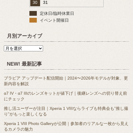
30
31
定休日/臨時休業日
イベント開催日
月別アーカイブ
月
別
ア
NEW! 最新記事
ー
カ
ブラビア アップデート配信開始｜2024〜2026年モデルが対象、更
イ
新内容を解説
ブ
α7 IV・α7 IIIのレンズキットが値下げ｜後継レンズへの切り替え前
にチェック
推し活ユーザーが注目｜Xperia 1 VIIIならライブも特典会も”推し撮
り”がもっと楽しくなる
Xperia 1 VIII Photo Galleryが公開｜参加者のリアルな一枚から見え
るカメラの魅力