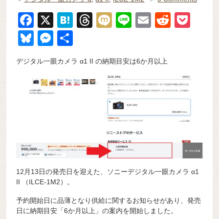
F
X
H
T
M
Li
E
R
P
a
at
hr
ixi
n
m
e
o
Bl
M
共
c
e
e
e
ail
d
ck
u
e
有
デジタル一眼カメラ α1 II の納期目安は6か月以上
e
n
a
di
et
e
ss
b
a
d
t
sk
e
o
s
y
n
o
g
k
er
12月13日の発売日を迎えた、ソニーデジタル一眼カメラ α1
II （ILCE-1M2）。
予約開始日に品薄となり供給に関するお知らせがあり、発売
日に納期目安「6か月以上」の案内を開始しました。