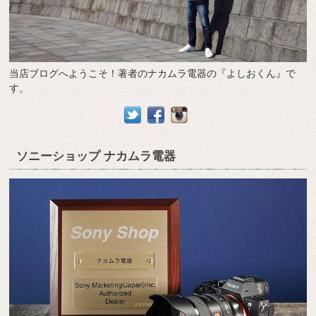
当店ブログへようこそ！著者のナカムラ電器の『よしおくん』で
す。
ソニーショップ ナカムラ電器