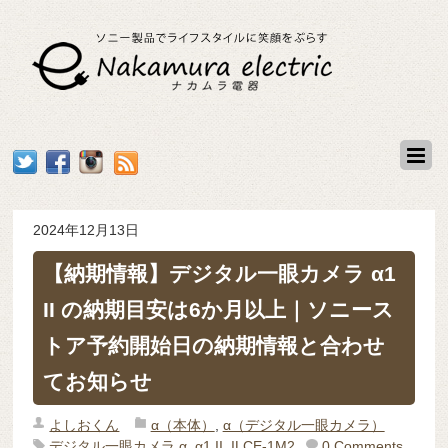
2024年12月13日
【納期情報】デジタル一眼カメラ α1
II の納期目安は6か月以上｜ソニース
トア予約開始日の納期情報と合わせ
てお知らせ
よしおくん
α（本体）
,
α（デジタル一眼カメラ）
デジタル一眼カメラ α
,
α1 II
,
ILCE-1M2
0 Comments