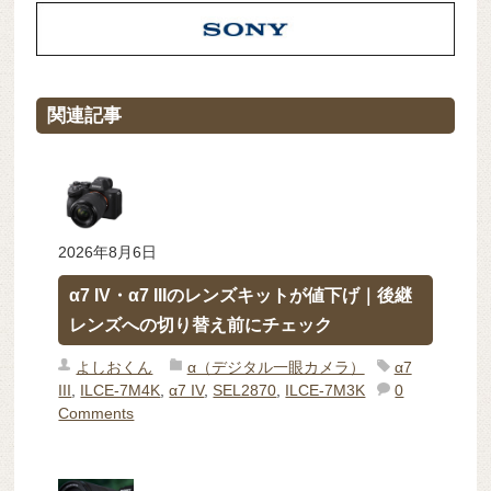
関連記事
2026年8月6日
α7 IV・α7 IIIのレンズキットが値下げ｜後継
レンズへの切り替え前にチェック
よしおくん
α（デジタル一眼カメラ）
α7
III
,
ILCE-7M4K
,
α7 IV
,
SEL2870
,
ILCE-7M3K
0
Comments