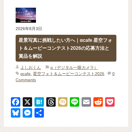
2026年8月3日
星景写真に挑戦したい方へ｜αcafe 星空フォ
ト＆ムービーコンテスト2026の応募方法と
賞品を解説
よしおくん
α（デジタル一眼カメラ）
αcafe
,
星空フォト＆ムービーコンテスト2026
0
Comments
F
X
H
T
M
Li
E
R
P
a
at
hr
ixi
n
m
e
o
Bl
M
共
c
e
e
e
ail
d
ck
u
e
有
e
n
a
di
et
e
ss