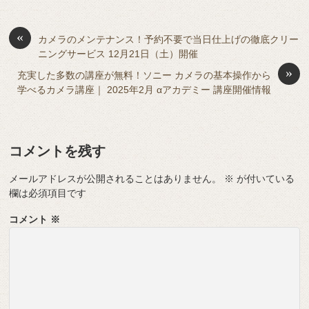
b
a
d
t
sk
e
o
s
«
y
n
カメラのメンテナンス！予約不要で当日仕上げの徹底クリー
ニングサービス 12月21日（土）開催
o
g
»
充実した多数の講座が無料！ソニー カメラの基本操作から
k
er
学べるカメラ講座｜ 2025年2月 αアカデミー 講座開催情報
コメントを残す
メールアドレスが公開されることはありません。
※
が付いている
欄は必須項目です
コメント
※