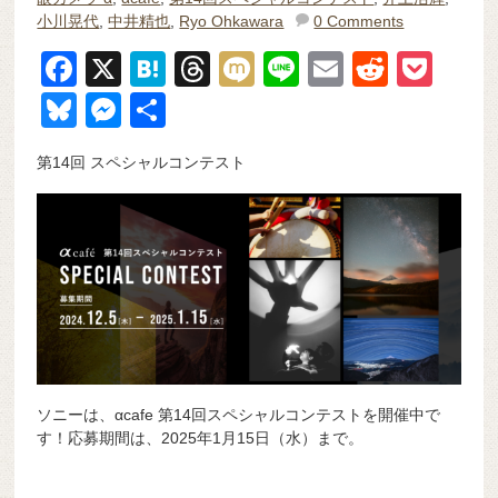
小川晃代
,
中井精也
,
Ryo Ohkawara
0 Comments
F
X
H
T
M
Li
E
R
P
a
at
hr
ixi
n
m
e
o
Bl
M
共
c
e
e
e
ail
d
ck
u
e
有
第14回 スペシャルコンテスト
e
n
a
di
et
e
ss
b
a
d
t
sk
e
o
s
y
n
o
g
k
er
ソニーは、αcafe 第14回スペシャルコンテストを開催中で
す！応募期間は、2025年1月15日（水）まで。