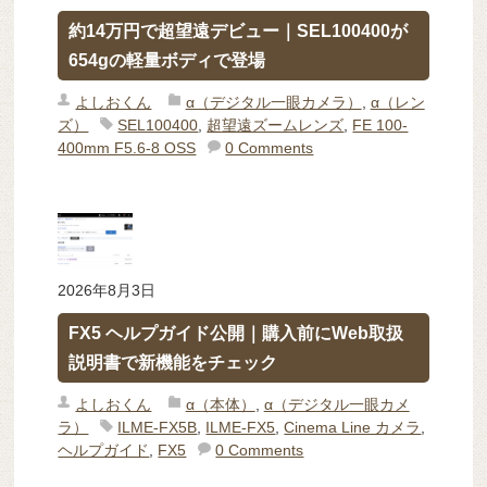
約14万円で超望遠デビュー｜SEL100400が
654gの軽量ボディで登場
よしおくん
α（デジタル一眼カメラ）
,
α（レン
ズ）
SEL100400
,
超望遠ズームレンズ
,
FE 100-
400mm F5.6-8 OSS
0 Comments
2026年8月3日
FX5 ヘルプガイド公開｜購入前にWeb取扱
説明書で新機能をチェック
よしおくん
α（本体）
,
α（デジタル一眼カメ
ラ）
ILME-FX5B
,
ILME-FX5
,
Cinema Line カメラ
,
ヘルプガイド
,
FX5
0 Comments