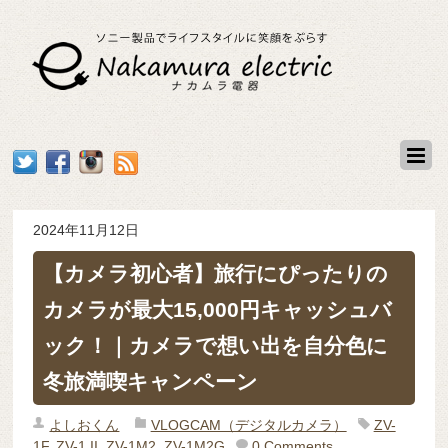
2024年11月12日
【カメラ初心者】旅行にぴったりの
カメラが最大15,000円キャッシュバ
ック！｜カメラで想い出を自分色に
冬旅満喫キャンペーン
よしおくん
VLOGCAM（デジタルカメラ）
ZV-
1F
,
ZV-1 II
,
ZV-1M2
,
ZV-1M2G
0 Comments