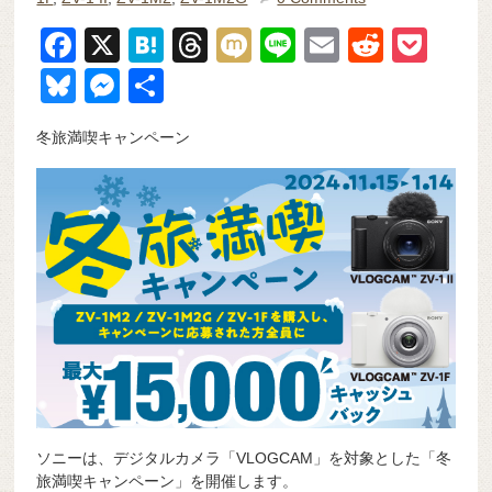
F
X
H
T
M
Li
E
R
P
a
at
hr
ixi
n
m
e
o
Bl
M
共
c
e
e
e
ail
d
ck
u
e
有
冬旅満喫キャンペーン
e
n
a
di
et
e
ss
b
a
d
t
sk
e
o
s
y
n
o
g
k
er
ソニーは、デジタルカメラ「VLOGCAM」を対象とした「冬
旅満喫キャンペーン」を開催します。