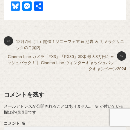
a
at
hr
ixi
n
m
e
o
Bl
M
共
c
e
e
e
ail
d
ck
u
e
有
e
n
a
di
et
e
ss
b
a
d
t
sk
e
o
s
«
y
n
12月7日（土）開催！ソニーフェア in 池袋 ＆ カメラクリニ
ックのご案内
o
g
»
Cinema Line カメラ「FX3」「FX30」本体 最大3万円キャ
k
er
ッシュバック！｜ Cinema Line ウィンターキャッシュバッ
クキャンペーン2024
コメントを残す
メールアドレスが公開されることはありません。
※
が付いている
欄は必須項目です
コメント
※