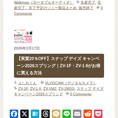
Walkman（ポータブルオーディオ）
生産完了
,
生
産完了、完了予定のソニー製品まとめ
,
販売終了
0
Comments
2026年2月17日
【実質20％OFF】スナップ デイズ キャンペ
ーン2026スプリング｜ZV-1F・ZV-1 IIがお得
に買える方法
よしおくん
VLOGCAM（デジタルカメラ）
ZV-1F
,
ZV-1 II
,
ZV-1M2
,
ZV-1M2G
,
スナップ デイズ
キャンペーン2026スプリング
0 Comments
F
X
H
T
M
Li
E
R
P