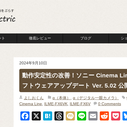
ント
徹底レビュー
ブログ
シ
2024年9月10日
動作安定性の改善！ソニー Cinema Li
フトウェアアップデート Ver. 5.02 公
よしおくん
α（本体）
,
α（デジタル一眼カメラ）
Cinema Line
,
ILME-FX6VK
,
ILME-FX6V
0 Comments
F
X
H
T
M
Li
E
R
P
a
at
hr
ixi
n
m
e
o