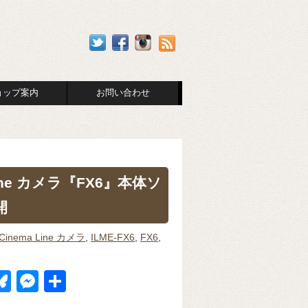
ョップ案内
お問い合わせ
ne カメラ『FX6』本体ソ
開
Cinema Line カメラ
,
ILME-FX6
,
FX6
,
Bl
M
共
u
e
有