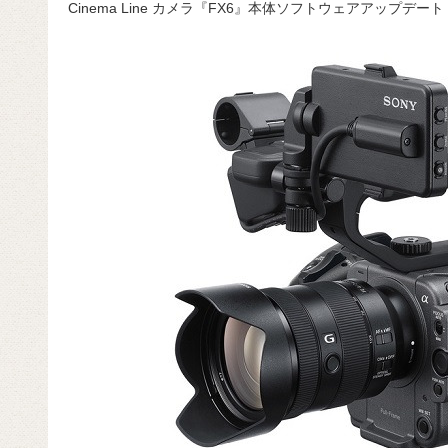
Cinema Line カメラ『FX6』本体ソフトウェアアップデート Ver
c
e
e
e
ail
d
c
e
n
a
di
e
b
a
d
t
o
s
o
k